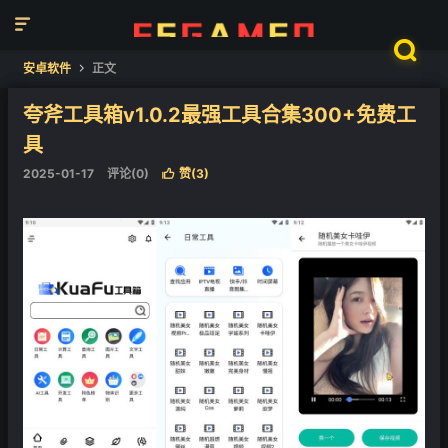


❄
安卓软件
正文

夸斧工具箱v1.0.2最强工具合集300+免费工
具
2025-01-17
评论(0)
赞(
3
)

❄
❄