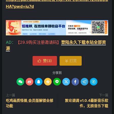
HA?pwd=iu7d
AD：
【29.9购买注册邀请码】
登陆永久下载本站全部资
源
赞(
3
)
打赏


分享到









上一篇
下一篇
吃鸡画质怪兽,会员版解锁全部
敦论调调 v1.0.4最新音乐软
功能
件，无损音乐下载