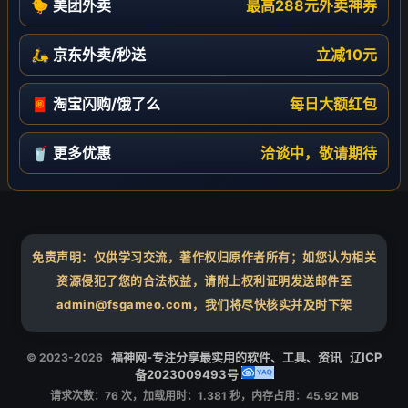
🐤 美团外卖
最高288元外卖神券
🛵 京东外卖/秒送
立减10元
🧧 淘宝闪购/饿了么
每日大额红包
🥤 更多优惠
洽谈中，敬请期待
免责声明：仅供学习交流，著作权归原作者所有；如您认为相关
资源侵犯了您的合法权益，请附上权利证明发送邮件至
admin@fsgameo.com，我们将尽快核实并及时下架
福神网-专注分享最实用的软件、工具、资讯
辽ICP
© 2023-2026
备2023009493号
❄
请求次数：76 次，加载用时：1.381 秒，内存占用：45.92 MB