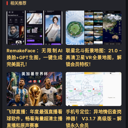
相关推荐
❄
RemakeFace：无限制AI
联星北斗街景地图：21.0 –
换脸+GPT生图，一键生成
高清卫星VR全景地图，解
完美面孔！
锁会员特权！
飞球直播：年度最强直播看
手机号定位：异地情侣查岗
球软件，畅看海量超清主播
神器！ V3.1.7 高级版 – 解
直播和原声赛事
锁永久会员