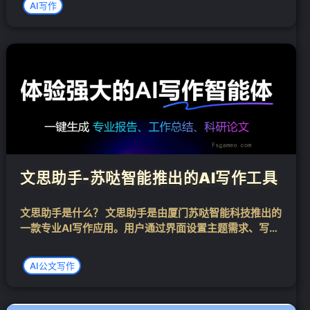
AI写作
字质量的飞跃。这款卓越的AI写作工具不仅能够实时侦测
并纠正语法与...
文思助手-苏哒智能推出的AI写作工具
文思助手是什么？ 文思助手是由厦门苏哒智能科技推出的
一款专业AI写作应用。用户通过界面设置主题需求、写作
要点和语言风格一键生成文案内容。目前文思助手覆盖场
景延伸至营销、教育、咨询、学术等专业领域，在营销策
AI公文写作
划、教学方案、行业调研报告、学术论文...