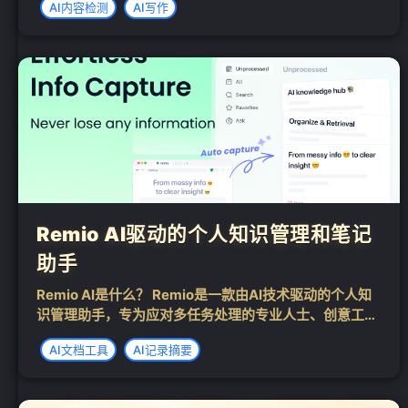
AI内容检测
AI写作
如人类亲手撰写的文本。利用顶尖的自然语言处理（NL
P）技术，Writ...
Remio AI驱动的个人知识管理和笔记
助手
Remio AI是什么？ Remio是一款由AI技术驱动的个人知
识管理助手，专为应对多任务处理的专业人士、创意工作
者和学生而精心设计。它能够轻松驾驭并高效管理海量的
AI文档工具
AI记录摘要
信息流。这款卓越的AI笔记工具出自杭州久痕科技公司之
手，公司创始人为前网易副...