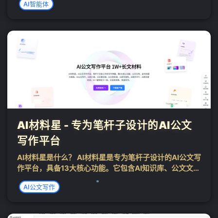
AI智能体
❄
越的 AI 平台借助前沿的自然语言处理技术，能够精准地
理解...
AI材料星 - 专为笔杆子设计的AI公文
写作平台
AI材料星是什么？ AI材料星是专为笔杆子设计的AI公文写
作平台，具备13大核心功能。它包含AI知识库、公文文
库、金句标题大纲库等资源库，提供丰富写作素材。AI公
AI公文写作
文写作、AI材小星等功能助力高效写作，AI文章纠错、AI
文思泉涌、AI改写润色...