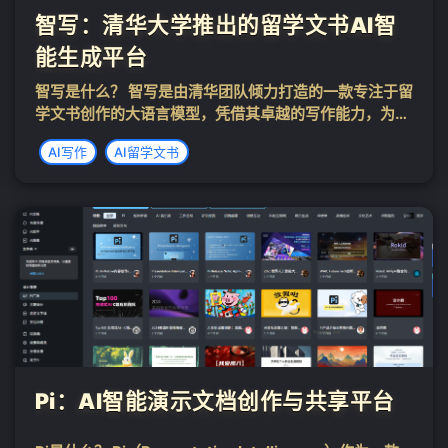
智写：清华大学推出的留学文书AI智
能生成平台
智写是什么？ 智写是由清华团队倾力打造的一款专注于留
学文书创作的大语言模型，凭借其卓越的写作能力，为广
大学子提供强大的文书支持。模型在开发过程中，深入分
AI写作
AI留学文书
析了超过五万篇成功申请美国常春藤盟校、英国G5集团
及澳洲八大名校的文书案例，这些丰富的数...
Pi：AI智能演示文档创作与共享平台