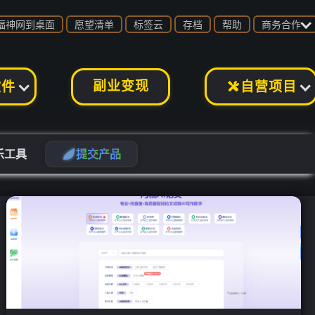

福神网到桌面
愿望清单
标签云
存档
帮助
商务合作
副业变现
软件
自营项目

乐工具
提
交
产
品