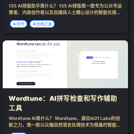
135 AI排版助手是什么？ 135 AI排版是一款专为公众号运
营者、内容创作者以及自媒体人士精心设计的智能化排版
工具。它依托先进的人工智能技术，能够智能地匹配最优
AI写作
AI文档工具
模板，提供新颖且引人注目的排版方案。用户只需输入文
章主题或上传现有内容，AI...
Wordtune：AI拼写检查和写作辅助
工具
Wordtune AI是什么？ Wordtune，源自AI21 Labs的创
新之力，是一款以尖端自然语言处理技术为根基的智能写
作伴侣。其设计宗旨在于助力用户攀登写作高峰，实现文