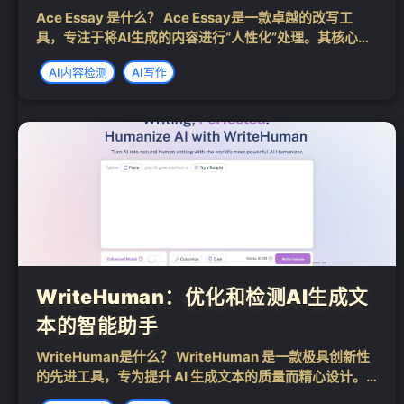
Ace Essay 是什么？ Ace Essay是一款卓越的改写工
具，专注于将AI生成的内容进行“人性化”处理。其核心目
标在于帮助使用者顺利通过主流AI检测器的检测，如Turn
AI内容检测
AI写作
itin、GPTZero、Originality.ai和Zero...
WriteHuman：优化和检测AI生成文
本的智能助手
WriteHuman是什么？ WriteHuman 是一款极具创新性
的先进工具，专为提升 AI 生成文本的质量而精心设计。
它能够巧妙地将机器生成的生硬内容转化为自然流畅、宛