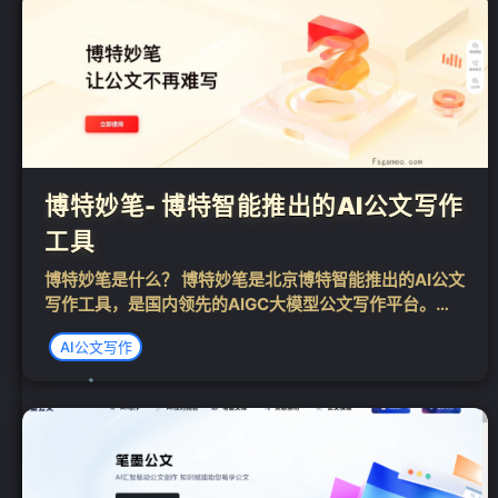
博特妙笔- 博特智能推出的AI公文写作
工具
博特妙笔是什么？ 博特妙笔是北京博特智能推出的AI公文
写作工具，是国内领先的AIGC大模型公文写作平台。集
❄
查、写、审、学一体的在线公文写作神器，拥有公文内容
AI公文写作
权威供给、公文内容决策辅助、公文内容自动生成、公文
内容Al审核四项领域拥有核心能力，...
❄