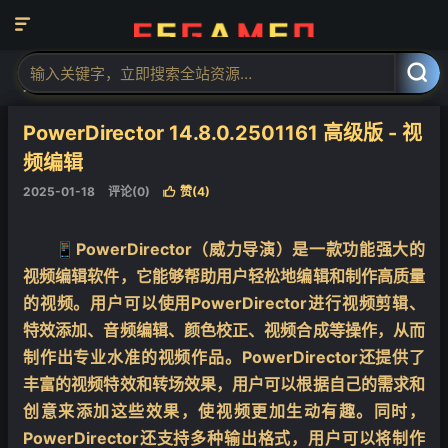

当前位置：
福神网-专注分享最实用的软件、工具、资讯
安卓软件
正



文
PowerDirector 14.8.0.2501161 高级版 - 视
频编辑
2025-01-18
评论(0)
赞(
4
)

📱PowerDirector（威力导演）是一款功能强大的
视频编辑软件，它能够帮助用户轻松地编辑和制作高质量
的视频。用户可以使用PowerDirector进行视频剪辑、
特效添加、音频编辑、颜色校正、视频合成等操作，从而
制作出专业水准的视频作品。PowerDirector还提供了
丰富的视频特效和转场效果，用户可以根据自己的需求和
创意来添加这些效果，使视频更加生动有趣。同时，
PowerDirector还支持多种输出格式，用户可以将制作