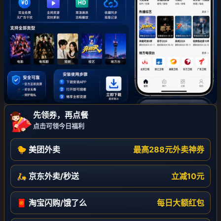
先领券，再点餐
点击可领今日福利
🐤 美团外卖
最高288元外卖神券
🛵 京东外卖/秒送
立减10元
🧧 淘宝闪购/饿了么
每日大额红包