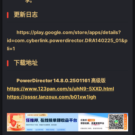
享。
更新日志
https://play.google.com/store/apps/details?
id=com.cyberlink.powerdirector.DRA140225_01&p
li=1
下载地址
PowerDirector 14.8.0.2501161 高级版
https://www.123pan.com/s/uhN9-5XXD.html
https://osssr.lanzoux.com/b01xw1igh