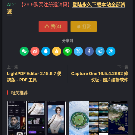
AD：
【29.9购买注册邀请码】
登陆永久下载本站全部资
源
赞(
4
)
打赏


分享到









上一篇
下一篇
LightPDF Editor 2.15.6.7 便
Capture One 16.5.4.2682 修
携版 - PDF 工具
改版 - 照片编辑软件
相关推荐