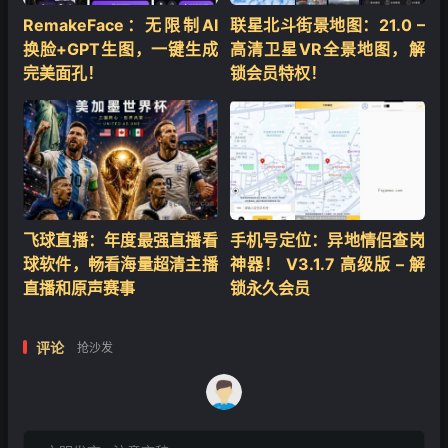
RemakeFace：无限制AI
联星北斗街景地图：21.0 –
换脸+GPT生图，一键生成
高清卫星VR全景地图，解
完美面孔！
锁会员特权！
飞球直播：年度最强直播看
手机号定位：异地情侣查岗
球软件，畅看海量超清主播
神器！ V3.1.7 高级版 – 解
直播和原声赛事
锁永久会员
评论
抢沙发