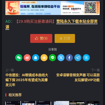
❄
AD：
【29.9购买注册邀请码】
登陆永久下载本站全部资
源
赞(
1
)
打赏


分享到









上一篇
下一篇
中信建投：AI眼镜成本曲线大
安卓语聊音频变声器 可以逗朋
幅下探 2025年有望成为其爆
友玩解锁VIP功能
发元年
相关推荐