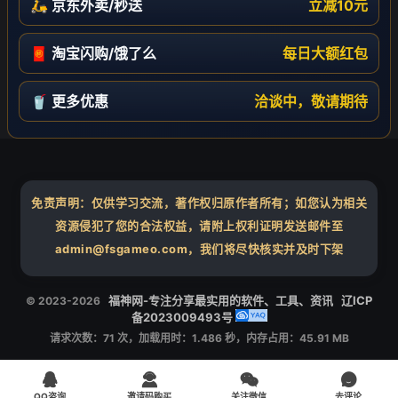
🛵 京东外卖/秒送
立减10元
🧧 淘宝闪购/饿了么
每日大额红包
🥤 更多优惠
洽谈中，敬请期待
免责声明：仅供学习交流，著作权归原作者所有；如您认为相关
资源侵犯了您的合法权益，请附上权利证明发送邮件至
admin@fsgameo.com，我们将尽快核实并及时下架
福神网-专注分享最实用的软件、工具、资讯
辽ICP
© 2023-2026
备2023009493号
请求次数：71 次，加载用时：1.486 秒，内存占用：45.91 MB




QQ咨询
邀请码购买
关注微信
去评论