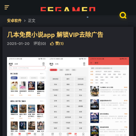


❄
安卓软件
正文

几本免费小说app 解锁VIP去除广告
❄
2025-01-20
评论(0)
赞(
1
)
