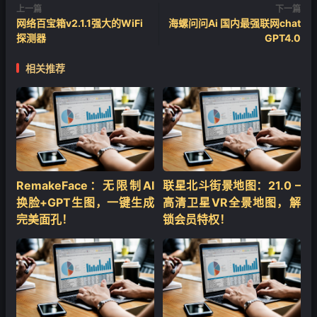
上一篇
下一篇
网络百宝箱v2.1.1强大的WiFi
海螺问问Ai 国内最强联网chat
探测器
GPT4.0
相关推荐
RemakeFace：无限制AI
联星北斗街景地图：21.0 –
换脸+GPT生图，一键生成
高清卫星VR全景地图，解
完美面孔！
锁会员特权！