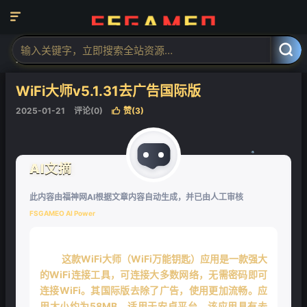

当前位置：
福神网-专注分享最实用的软件、工具、资讯
安卓软件
正



文
❄
WiFi大师v5.1.31去广告国际版
2025-01-21
评论(0)
赞(
3
)

AI文摘
❄
此内容由福神网AI根据文章内容自动生成，并已由人工审核
FSGAMEO AI Power
这款WiFi大师（WiFi万能钥匙）应用是一款强大
的WiFi连接工具，可连接大多数网络，无需密码即可
连接WiFi。其国际版去除了广告，使用更加流畅。应
用大小约为58MB，适用于安卓平台。该应用具有去