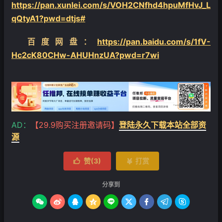
https://pan.xunlei.com/s/VOH2CNfhd4hpuMfHvJ_L
qQtyA1?pwd=dtjs#
百度网盘：
https://pan.baidu.com/s/1fV-
Hc2cK80CHw-AHUHnzUA?pwd=r7wi
AD：
【29.9购买注册邀请码】
登陆永久下载本站全部资
源
赞(
3
)
打赏


分享到








