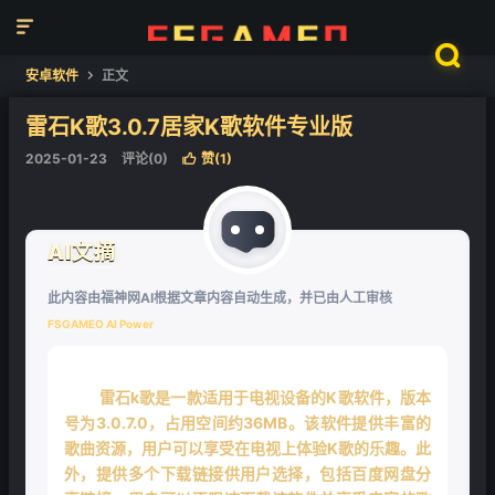


安卓软件
正文

雷石K歌3.0.7居家K歌软件专业版
2025-01-23
评论(0)
赞(
1
)

AI文摘
此内容由福神网AI根据文章内容自动生成，并已由人工审核
FSGAMEO AI Power
雷石k歌是一款适用于电视设备的K歌软件，版本
号为3.0.7.0，占用空间约36MB。该软件提供丰富的
歌曲资源，用户可以享受在电视上体验K歌的乐趣。此
外，提供多个下载链接供用户选择，包括百度网盘分