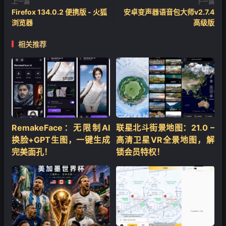
上一篇
下一篇
Firefox 134.0.2 便携版 - 火狐
安卓变声器语音包大师v2.7.4
浏览器
高级版
相关推荐
RemakeFace：无限制AI
联星北斗街景地图：21.0 –
换脸+GPT生图，一键生成
高清卫星VR全景地图，解
完美面孔！
锁会员特权！