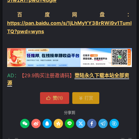
51wzA1?pwd=4ugi#
百度网盘：
https://pan.baidu.com/s/1jLhMyYY38rRWi9v1Tuml
TQ?pwd=wyns
AD：
【29.9购买注册邀请码】
登陆永久下载本站全部资
源
赞(
1
)
打赏


分享到








