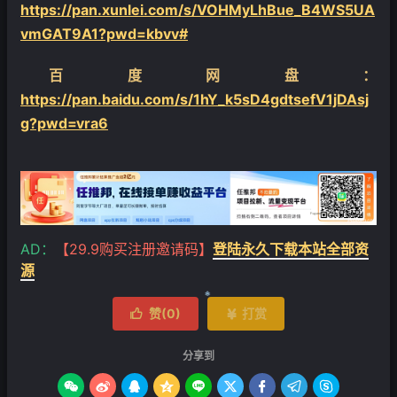
https://pan.xunlei.com/s/VOHMyLhBue_B4WS5UA
vmGAT9A1?pwd=kbvv#
❄
百度网盘：
https://pan.baidu.com/s/1hY_k5sD4gdtsefV1jDAsj
g?pwd=vra6
AD：
【29.9购买注册邀请码】
登陆永久下载本站全部资
源
赞(
0
)
打赏


分享到
❄








