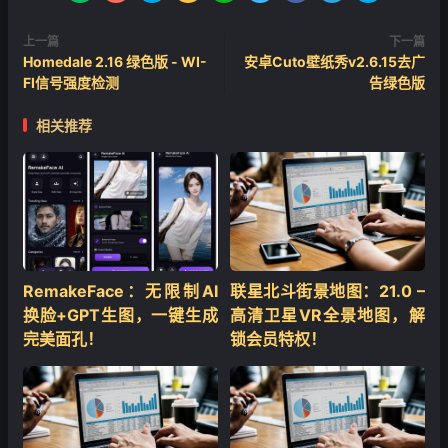
上一篇
下一篇
Homedale 2.16 绿色版 - WI-
安卓Cuto壁纸秀v2.6.15去广
FI信号强度检测
告绿色版
相关推荐
RemakeFace：无限制AI
联星北斗街景地图：21.0 –
换脸+GPT生图，一键生成
高清卫星VR全景地图，解
完美面孔！
锁会员特权！