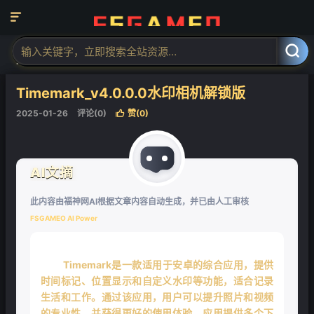

❄
当前位置：
福神网-专注分享最实用的软件、工具、资讯
安卓软件
正



文
Timemark_v4.0.0.0水印相机解锁版
2025-01-26
评论(0)
赞(
0
)

AI文摘
此内容由福神网AI根据文章内容自动生成，并已由人工审核
FSGAMEO AI Power
Timemark是一款适用于安卓的综合应用，提供
时间标记、位置显示和自定义水印等功能，适合记录
生活和工作。通过该应用，用户可以提升照片和视频
的专业性，并获得更好的使用体验。应用提供多个下