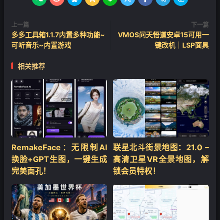
上一篇
下一篇
多多工具箱1.1.7内置多种功能~
VMOS问天悟道安卓15可用一
可听音乐~内置游戏
键改机｜LSP面具
相关推荐
RemakeFace：无限制AI
联星北斗街景地图：21.0 –
换脸+GPT生图，一键生成
高清卫星VR全景地图，解
完美面孔！
锁会员特权！