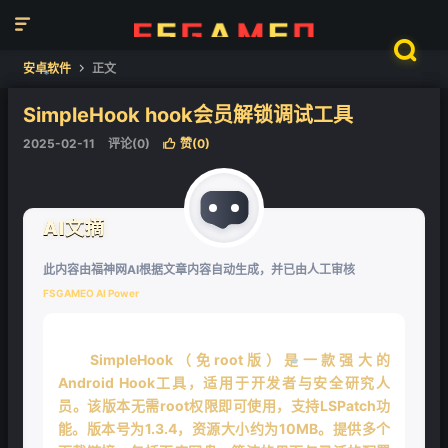


安卓软件
正文

❄
SimpleHook hook会员解锁调试工具
2025-02-11
评论(0)
赞(
0
)

❄
AI文摘
此内容由福神网AI根据文章内容自动生成，并已由人工审核
FSGAMEO AI Power
SimpleHook（免root版）是一款强大的
Android Hook工具，适用于开发者与安全研究人
❄
员。该版本无需root权限即可使用，支持LSPatch功
能。版本号为1.3.4，资源大小约为10MB。提供多个