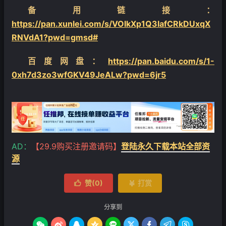
备用链接：
https://pan.xunlei.com/s/VOIkXp1Q3IafCRkDUxqX
RNVdA1?pwd=gmsd#
百度网盘：
https://pan.baidu.com/s/1-
0xh7d3zo3wfGKV49JeALw?pwd=6jr5
AD：
【29.9购买注册邀请码】
登陆永久下载本站全部资
源
赞(
0
)
打赏


分享到








