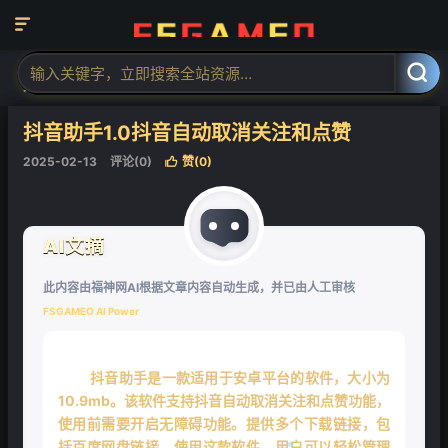

当前位置：
福神网-专注分享最实用的软件、工具、资讯
安卓软件
正



文
抖音助手1.0抖音自动取消关注和点赞
2025-02-13
评论(0)
赞(
0
)

AI文摘
此内容由福神网AI根据文章内容自动生成，并已由人工审核
FSGAMEO AI Power
抖音助手是一款适用于安卓平台的软件，大小为
10.9mb。该软件支持抖音自动取消关注和点赞功能，
使用前需要开启无障碍功能。提供多个下载链接，包
括百度网盘链接。使用这款软件，用户可以轻松管理