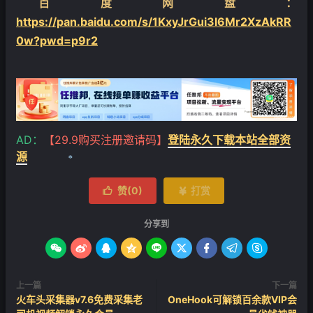
百度网盘：
https://pan.baidu.com/s/1KxyJrGui3l6Mr2XzAkRR
0w?pwd=p9r2
❄
AD：
【29.9购买注册邀请码】
登陆永久下载本站全部资
源
❄
赞(
0
)
打赏


分享到









上一篇
下一篇
火车头采集器v7.6免费采集老
OneHook可解锁百余款VIP会