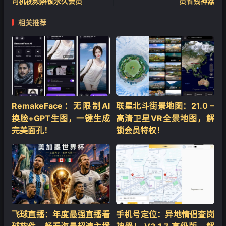
司机视频解锁永久会员
员省钱神器
相关推荐
❄
RemakeFace：无限制AI
联星北斗街景地图：21.0 –
换脸+GPT生图，一键生成
高清卫星VR全景地图，解
完美面孔！
锁会员特权！
飞球直播：年度最强直播看
手机号定位：异地情侣查岗