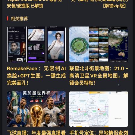
安装/便捷版 已解锁
【解锁vip版】
❄
相关推荐
RemakeFace：无限制AI
联星北斗街景地图：21.0 –
换脸+GPT生图，一键生成
高清卫星VR全景地图，解
完美面孔！
锁会员特权！
❄
飞球直播：年度最强直播看
手机号定位：异地情侣查岗