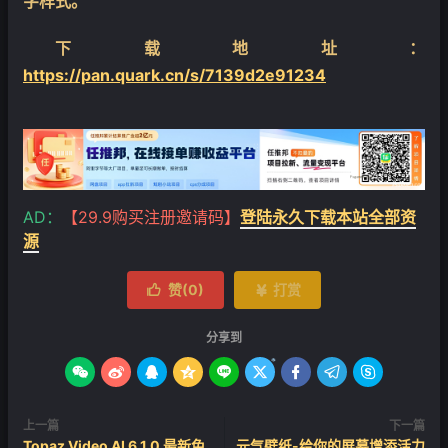
字样式。
下载地址：
https://pan.quark.cn/s/7139d2e91234
AD：
【29.9购买注册邀请码】
登陆永久下载本站全部资
源
赞(
0
)
打赏


分享到









上一篇
下一篇
Topaz Video AI 6.1.0 最新免
元气壁纸-给你的屏幕增添活力