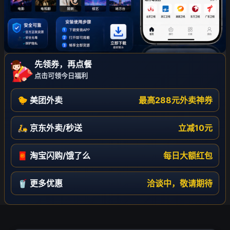
先领券，再点餐
点击可领今日福利
🐤 美团外卖
最高288元外卖神券
🛵 京东外卖/秒送
立减10元
🧧 淘宝闪购/饿了么
每日大额红包
🥤 更多优惠
洽谈中，敬请期待