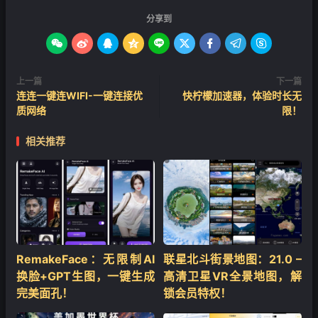
分享到









上一篇
下一篇
连连一键连WIFI-一键连接优
快柠檬加速器，体验时长无
质网络
限！
相关推荐
RemakeFace：无限制AI
联星北斗街景地图：21.0 –
换脸+GPT生图，一键生成
高清卫星VR全景地图，解
完美面孔！
锁会员特权！