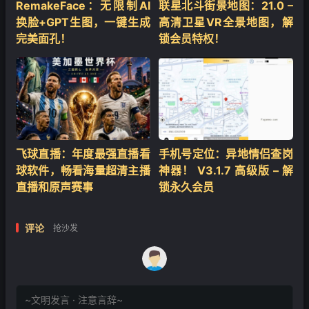
RemakeFace：无限制AI
联星北斗街景地图：21.0 –
换脸+GPT生图，一键生成
高清卫星VR全景地图，解
完美面孔！
锁会员特权！
飞球直播：年度最强直播看
手机号定位：异地情侣查岗
球软件，畅看海量超清主播
神器！ V3.1.7 高级版 – 解
直播和原声赛事
锁永久会员
评论
抢沙发