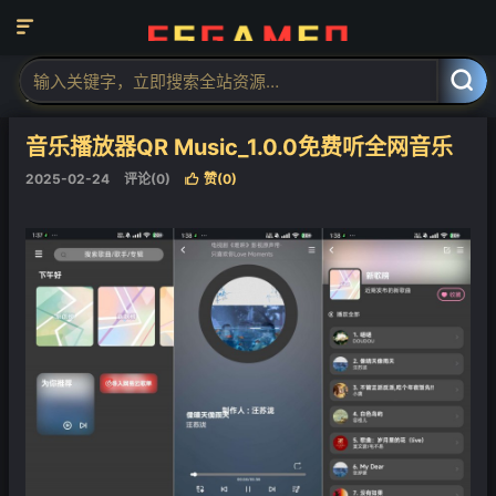

当前位置：
福神网-专注分享最实用的软件、工具、资讯
安卓软件
正



文
音乐播放器QR Music_1.0.0免费听全网音乐
2025-02-24
评论(0)
赞(
0
)

❄