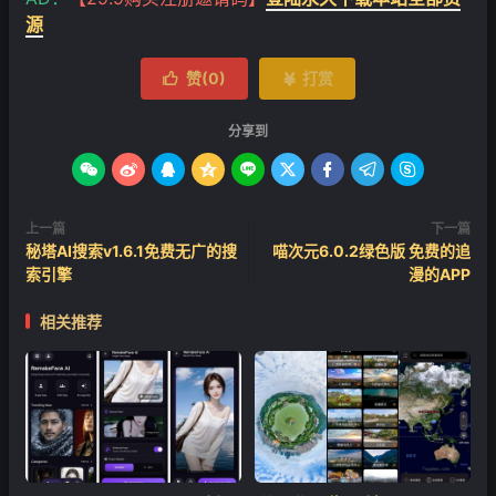
源
赞(
0
)
打赏


分享到









上一篇
下一篇
秘塔AI搜索v1.6.1免费无广的搜
喵次元6.0.2绿色版 免费的追
索引擎
漫的APP
相关推荐