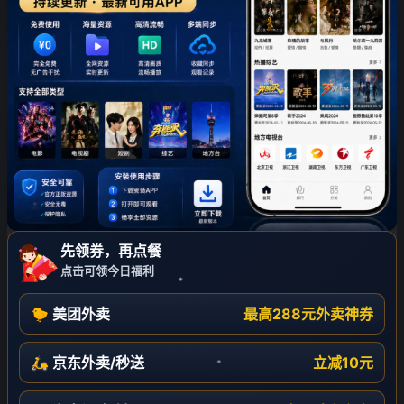
先领券，再点餐
点击可领今日福利
❄
🐤 美团外卖
最高288元外卖神券
🛵 京东外卖/秒送
立减10元