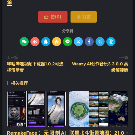
源
赞(
0
)
打赏


分享到









上一篇
下一篇
哔哩哔哩视频下载器1.0.2可选
Waazy AI创作音乐3.3.0.0 高
择清晰度
级解锁版
相关推荐
RemakeFace：无限制AI
联星北斗街景地图：21.0 –