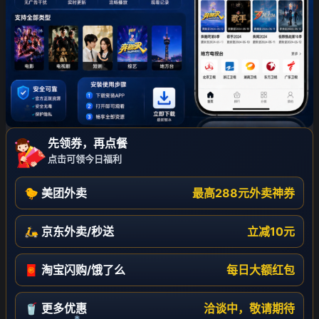
先领券，再点餐
点击可领今日福利
🐤 美团外卖
最高288元外卖神券
🛵 京东外卖/秒送
立减10元
🧧 淘宝闪购/饿了么
每日大额红包
🥤 更多优惠
洽谈中，敬请期待