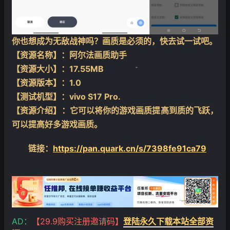
你也想成为无敌战神吗？画质是必须的，快去试一试吧。
【资源名称】：阿尔法画质助手
【资源大小】：17.55MB
【资源版本】：1.0
【测试机型】：vivo S17 Pro.
❄
【资源介绍】：它可以将你的游戏画质提高到质的飞跃，
可以提高好多游戏画质。
链接：
https://pan.quark.cn/s/7398fe91ca79
AD：
【29.9购买注册邀请码】
登陆永久下载本站全部资