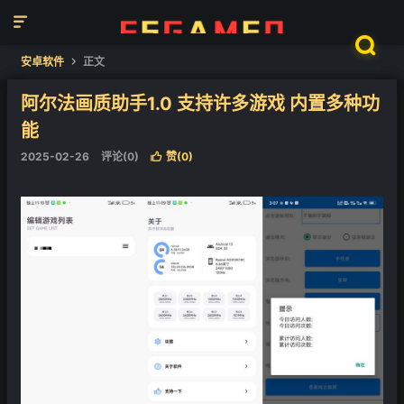


安卓软件
正文

阿尔法画质助手1.0 支持许多游戏 内置多种功
能
2025-02-26
评论(0)
赞(
0
)
