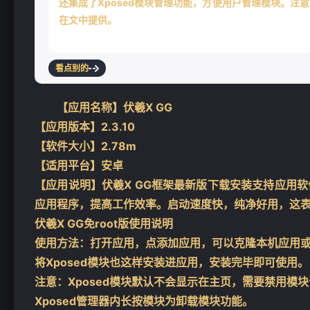
还集成了Xposed模块管理功能，方便用户管理模块。注
在文中提供。
看点别的
【应用名称】伏羲X GG
【应用版本】2.3.10
【软件大小】2.78m
【适用平台】安卓
【应用说明】伏羲X GG框架最新版下载安装支持应用
应用程序，提高工作效率。启动速度快，纯净好用，这
伏羲X GG免root版使用说明
使用方法：打开应用，点添加应用，可以克隆本机应用
将Xposed模块也这样安装进应用，安装完毕即可使用。
注意：Xposed模块默认不会显示在主页，需要禁用模块
Xposed管理器内长按模块为卸载模块功能。