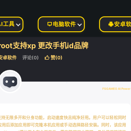
AI工具
电脑软件
安卓


❄
root支持xp 更改手机id品牌
安卓软件
评论(0)
赞(
0
)

FSGAMEO AI Power
，支持无限多开和分身功能，启动速度快且纯净好用。用户可以轻松同时
应用后添加应用即可克隆本机应用或手动选择路径安装。同时，该应用
❄