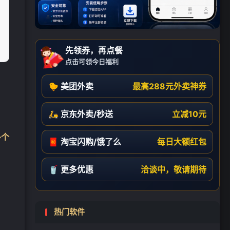
先领券，再点餐
点击可领今日福利
🐤 美团外卖
最高288元外卖神券
🛵 京东外卖/秒送
立减10元
多个
🧧 淘宝闪购/饿了么
每日大额红包
。
🥤 更多优惠
洽谈中，敬请期待
热门软件