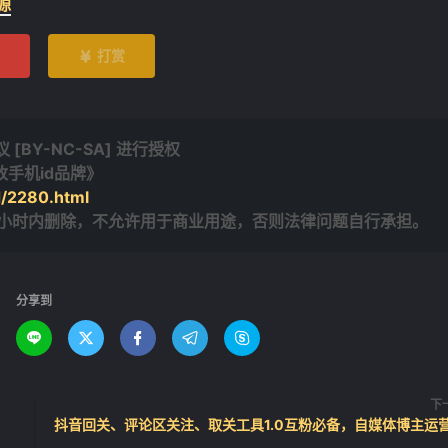
源
打赏

BY-NC-SA] 进行授权
更改手机id品牌》
/2280.html
4小时内删除，不允许用于商业用途，否则法律问题自行承担。
分享到





下
抖音回关、评论区关注、取关工具1.0互粉必备，自媒体博主运