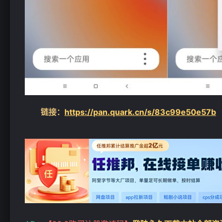
链接：
https://pan.quark.cn/s/83c99e50e57b