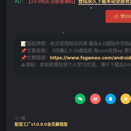
AD：
【29.9购买注册邀请码】
登陆永久下载本站全部资
赞(
0
)

❄
📝版权声明：本文采用知识共享 署名4.0国际许可协议 [
📌文章名称：《伏羲2.3.10虚拟机 免root支持xp 
📌文章链接：
https://www.fsgameo.com/android
⚠须知：本站资源仅供个人学习交流，请于下载后2
❄




上一篇
配音工厂v1.0.8.0会员解锁版