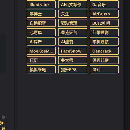
Illustrator
AI公文写作
DJ音乐
丰博士
关注
AirBrush
自助配音
驱动管理
B612咔叽相机
心愿单
墨迹天气
红果短剧
AI房产
AI建筑
车机导航
MoeKoeMusic
FaceShow
Cencrack
日历
鲁大师
贝瓦儿歌
模拟来电
提升FPS
设计
一篇
营神
器