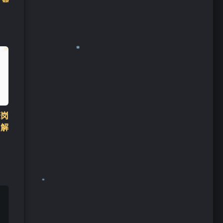
查岗
 解
❄