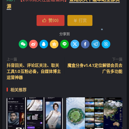
源
赞(
0
)
打赏


分享到









上一篇
下一篇
❄
抖音回关、评论区关注、取关
魔盒分身v1.4.1定位解锁会员去
工具1.0互粉必备，自媒体博主
广告多功能
运营神器
相关推荐