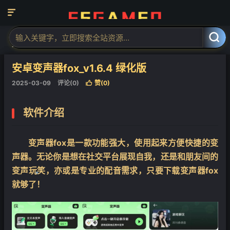

当前位置：
福神网-专注分享最实用的软件、工具、资讯
安卓软件
正



文
安卓变声器fox_v1.6.4 绿化版
2025-03-09
评论(0)
赞(
0
)

软件介绍
变声器fox是一款功能强大，使用起来方便快捷的变
声器。无论你是想在社交平台展现自我，还是和朋友间的
变声玩笑，亦或是专业的配音需求，只要下载变声器fox
就够了！
❄