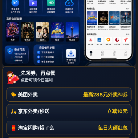
❄
先领券，再点餐
❄
点击可领今日福利
🐤 美团外卖
最高288元外卖神券
❄
🛵 京东外卖/秒送
立减10元
🧧 淘宝闪购/饿了么
每日大额红包