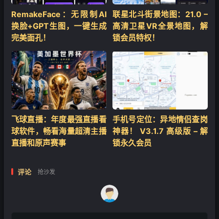
RemakeFace：无限制AI
联星北斗街景地图：21.0 –
换脸+GPT生图，一键生成
高清卫星VR全景地图，解
完美面孔！
锁会员特权！
飞球直播：年度最强直播看
手机号定位：异地情侣查岗
球软件，畅看海量超清主播
神器！ V3.1.7 高级版 – 解
直播和原声赛事
锁永久会员
评论
抢沙发