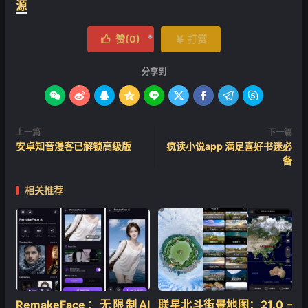
源
赞(
0
)
打赏


分享到









❄
上一篇
下一篇
❄
安卓知音漫客已解锁高级版
疯读小说app 满足喜好书迷必
备
相关推荐
RemakeFace：无限制AI
联星北斗街景地图：21.0 –