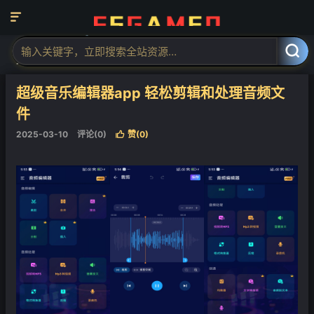

当前位置：
福神网-专注分享最实用的软件、工具、资讯
安卓软件
正



❄
文
超级音乐编辑器app 轻松剪辑和处理音频文
件
2025-03-10
评论(0)
赞(
0
)
