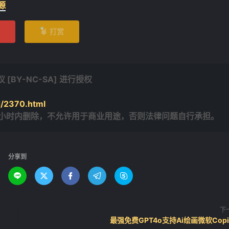
源
打赏

BY-NC-SA] 进行授权
/2370.html
4小时内删除，不允许用于商业用途，否则法律问题自行承担。
❄
分享到





下
最强免费GPT4o支持Ai绘画微软Copil