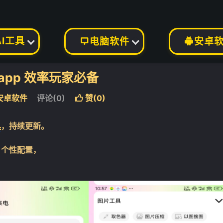
AI工具
电脑软件
安卓


app 效率玩家必备
安卓软件
评论(0)
赞(
0
)

❄
具
，持续更新。
。个性配置，