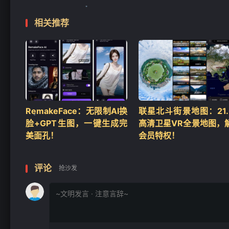
相关推荐
❄
RemakeFace：无限制AI换
联星北斗街景地图：21.0
脸+GPT生图，一键生成完
高清卫星VR全景地图，
美面孔！
会员特权！
评论
抢沙发
❄