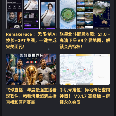
RemakeFace：无限制AI
联星北斗街景地图：21.0 –
换脸+GPT生图，一键生成
高清卫星VR全景地图，解
完美面孔！
锁会员特权！
❄
飞球直播：年度最强直播看
手机号定位：异地情侣查岗
球软件，畅看海量超清主播
神器！ V3.1.7 高级版 – 解
直播和原声赛事
锁永久会员