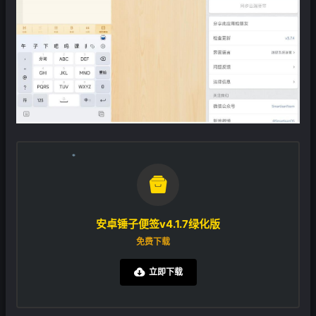

❄
安卓锤子便签v4.1.7绿化版
免费下载
立即下载
