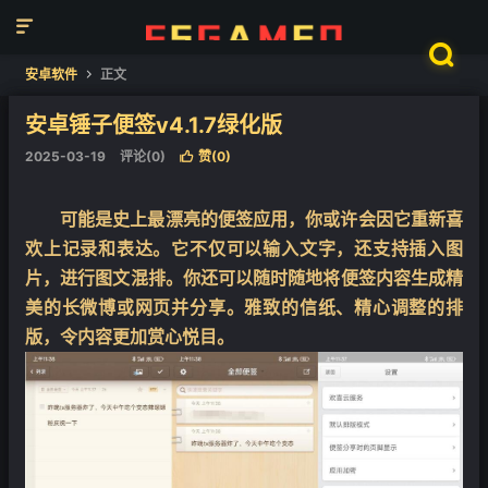


安卓软件
正文

安卓锤子便签v4.1.7绿化版
2025-03-19
评论(0)
赞(
0
)

可能是史上最漂亮的便签应用，你或许会因它重新喜
欢上记录和表达。它不仅可以输入文字，还支持插入图
片，进行图文混排。你还可以随时随地将便签内容生成精
美的长微博或网页并分享。雅致的信纸、精心调整的排
版，令内容更加赏心悦目。
❄