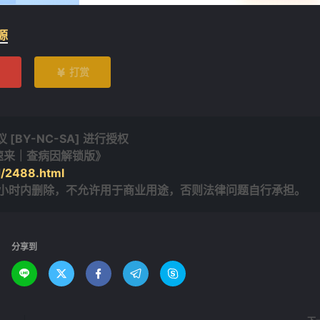
源
打赏

BY-NC-SA] 进行授权
 速来｜查病因解锁版》
d/2488.html
4小时内删除，不允许用于商业用途，否则法律问题自行承担。
分享到




