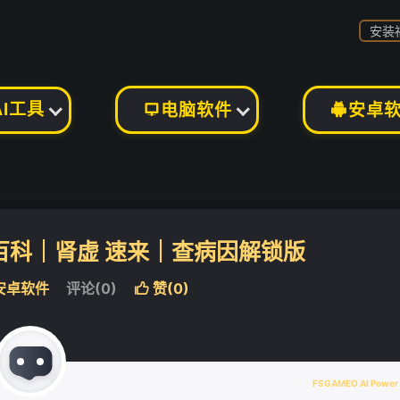
安装
AI工具
电脑软件
安卓


百科｜肾虚 速来｜查病因解锁版
安卓软件
评论(0)
赞(
0
)

FSGAMEO AI Power