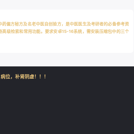
医中药偏方秘方及名老中医自创验方，是中医医生及考研者的必备参考资
高级检索和常用功能。要求安卓15-16系统，需安装压缩包中的三个
❄
、病位，补肾阴虚！！！