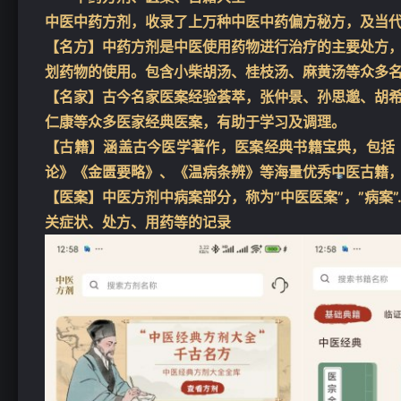
中医中药方剂，收录了上万种中医中药偏方秘方，及当
【名方】中药方剂是中医使用药物进行治疗的主要处方
划药物的使用。包含小柴胡汤、桂枝汤、麻黄汤等众多
【名家】古今名家医案经验荟萃，张仲景、孙思邈、胡
仁康等众多医家经典医案，有助于学习及调理。
【古籍】涵盖古今医学著作，医案经典书籍宝典，包括
论》《金匮要略》、《温病条辨》等海量优秀中医古籍
【医案】中医方剂中病案部分，称为”中医医案”，”病案
关症状、处方、用药等的记录
❄