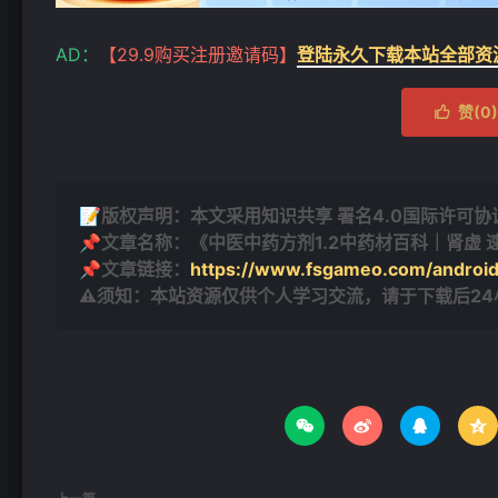
AD：
【29.9购买注册邀请码】
登陆永久下载本站全部资
赞(
0
)

📝版权声明：本文采用知识共享 署名4.0国际许可协议 [
📌文章名称：《中医中药方剂1.2中药材百科｜肾虚
📌文章链接：
https://www.fsgameo.com/androi
⚠须知：本站资源仅供个人学习交流，请于下载后2



