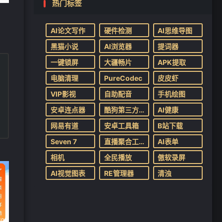
热门标签
AI论文写作
硬件检测
AI思维导图
黑猫小说
AI浏览器
提词器
一键锁屏
大疆畅片
APK提取
电脑清理
PureCodec
皮皮虾
VIP影视
自助配音
手机绘图
安卓连点器
酷狗第三方音乐播放器
AI健康
网易有道
安卓工具箱
B站下载
Seven 7
直播聚合工具
AI表单
相机
全民播放
傲软录屏
AI视觉图表
RE管理器
清浊