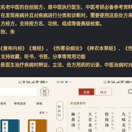
代名老中医的自创验方，是中医执行医生、中医考研必备参考资
，在发现疾病并且对疾病进行分类和诊断时，需要使用这些处方
名方经方，支持按方名、功效、组成等查高级检索。
希恕、朱
《黄帝内经》《难经》、《伤寒杂病论》《神农本草经》、《
，支持收藏，听书，书签，分享等常用功能
”.是医生治疗疾病时辨证、立法、处方用药的记录，中医治病时