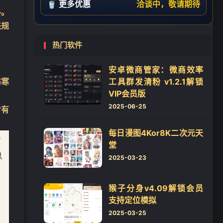
🥤 更多优惠
洽谈中，敬请期待
❄
料。
来规
热门软件
❄
安卓微商管家：微商效率
伤寒
工具群发清粉 v1.2.1解锁
VIP会员版
2025-06-25
对有
每日漫图4Kor8K二次元天
堂
2025-03-23
猴子分身v4.09解锁会员
支持定位模拟
2025-03-25