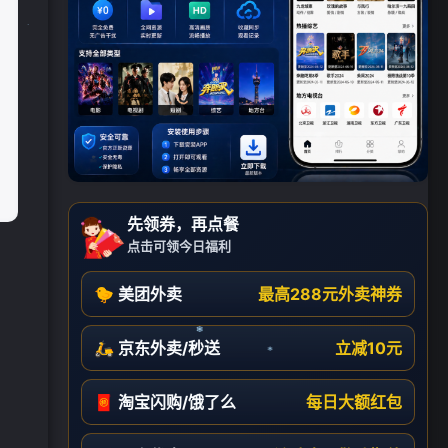
先领券，再点餐
点击可领今日福利
🐤 美团外卖
最高288元外卖神券
🛵 京东外卖/秒送
立减10元
🧧 淘宝闪购/饿了么
每日大额红包