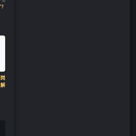
一篇
了？
查岗
 解