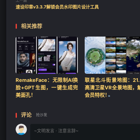
上一篇
速设印章v3.3.7解锁会员水印图片设计工具
相关推荐
RemakeFace：无限制AI换
联星北斗街景地图：21.0
脸+GPT生图，一键生成完
高清卫星VR全景地图，
美面孔！
会员特权！
评论
抢沙发