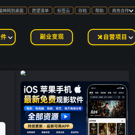

福神网到桌面
愿望清单
标签云
存档
帮助
商务合作
副业变现
软件
自营项目
