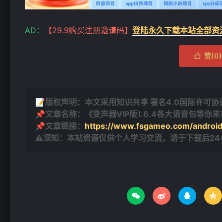
AD：
【29.9购买注册邀请码】
登陆永久下载本站全部资
赞(
0
)

📝版权声明：本文采用知识共享 署名4.0国际许可协议 [
📌文章名称：《变声器VIP版1.6.4各大语音包等你
📌文章链接：
https://www.fsgameo.com/android
⚠须知：本站资源仅供个人学习交流，请于下载后2




❄