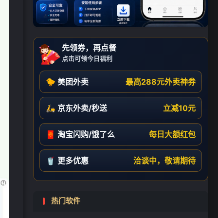
❄
先领券，再点餐
点击可领今日福利
🐤 美团外卖
最高288元外卖神券
🛵 京东外卖/秒送
立减10元
🧧 淘宝闪购/饿了么
每日大额红包
🥤 更多优惠
洽谈中，敬请期待
热门软件