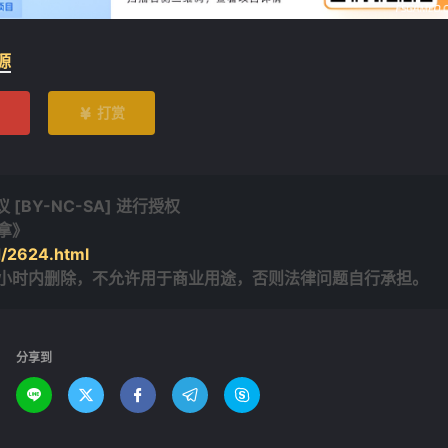
源
打赏

BY-NC-SA] 进行授权
来拿》
/2624.html
4小时内删除，不允许用于商业用途，否则法律问题自行承担。
分享到




