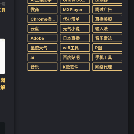
一篇
微商
MXPlayer
跳过广告
工具
Chrome插件
代办清单
直播美颜
云盘
元气小说
输入法
Adobe
日本直播
音乐雷达
墨迹天气
wifi工具
P图
ai
百度贴吧
手机工具
音乐
K歌软件
网络代理
查岗
 解