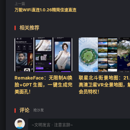
❄
上一篇
万能WIFi直连1.0.26精简佳速直连
相关推荐
RemakeFace：无限制AI换
联星北斗街景地图：21.0
脸+GPT生图，一键生成完
高清卫星VR全景地图，
❄
美面孔！
会员特权！
评论
抢沙发