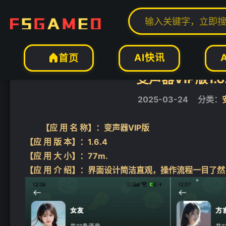
当前位置：
福神网-专注分享最实用的软件、工具、资讯
安卓软件
正文


❄
AI快讯
首页

❄
变声器VIP版1
2025-03-24
分类：
【应 用 名 称】：变声器VIP版
❄
【应 用 版 本】：1.6.4
【应 用 大 小】：77m.
【应 用 介 绍】：界面设计简洁直观，操作流程一目
❄