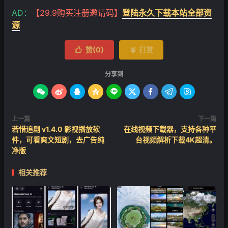
AD：
【29.9购买注册邀请码】
登陆永久下载本站全部资
源
赞(
0
)
打赏


分享到









上一篇
下一篇
若惜追剧 v1.4.0 影视播放软
在线视频下载器，支持各种平
件，可看爽文短剧，去广告纯
台视频解析下载4K超清。
净版
相关推荐