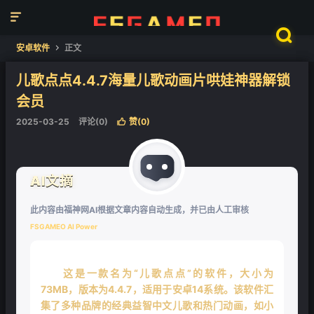

❄

安卓软件
正文

儿歌点点4.4.7海量儿歌动画片哄娃神器解锁
会员
2025-03-25
评论(0)
赞(
0
)

AI文摘
此内容由福神网AI根据文章内容自动生成，并已由人工审核
FSGAMEO AI Power
这是一款名为“儿歌点点”的软件，大小为
73MB，版本为4.4.7，适用于安卓14系统。该软件汇
集了多种品牌的经典益智中文儿歌和热门动画，如小