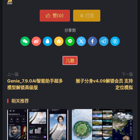
源
赞(
0
)
打赏


分享到









儿歌
上一篇
下一篇
Genie_7.9.0AI智能助手超多
猴子分身v4.09解锁会员 支持
模型解锁高级版
定位模拟
相关推荐