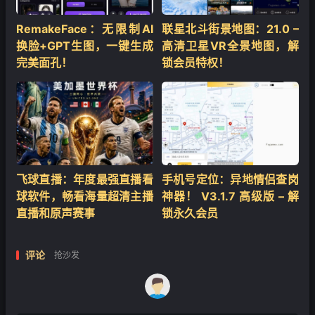
RemakeFace：无限制AI
联星北斗街景地图：21.0 –
换脸+GPT生图，一键生成
高清卫星VR全景地图，解
完美面孔！
锁会员特权！
飞球直播：年度最强直播看
手机号定位：异地情侣查岗
球软件，畅看海量超清主播
神器！ V3.1.7 高级版 – 解
直播和原声赛事
锁永久会员
评论
抢沙发