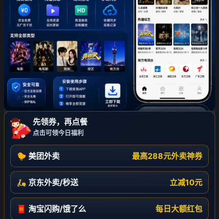
先领券，再点餐
点击可领今日福利
🐤 美团外卖
最高288元外卖神券
🛵 京东外卖/秒送
立减10元
🧧 淘宝闪购/饿了么
每日大额红包