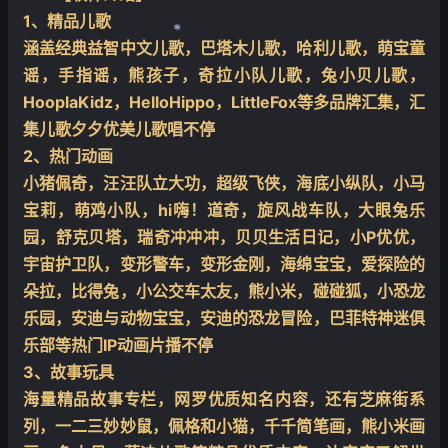
1、精品儿歌
涵盖经典益智中文儿歌，巴塔木儿歌，哈利儿歌，萌宝童
谣，手指谣，熊孩子，奇拉小队儿歌，兔小贝儿歌，
HooplaKidz，HelloHippo，LittleFox等多品牌汇集，汇
集儿歌夕夕优美儿歌唱不停
❄
2、热门动画
小猪佩奇，汪汪队立大功，超级飞侠，海底小纵队，小马
宝莉，萌鸡小队，hi嗨！道奇，旋风战车队，大眼兔乐
园，舒克贝塔，瑞奇冲冲冲，贝贝生活日记，小P优优，
宇宙护卫队，变形警车，变形金刚，海绵宝宝，爱探险的
朵拉，比得兔，小公交车太友，熊小米，碰碰狐，小恐龙
乐园，安迪与动物宝宝，安迪的恐龙冒险，巴菲特神迷俱
乐部等热门IP动画片播不停
3、故事玩具
海量精品故事专栏，网罗优质知名内容，还有芝麻街系
列，一二三妙妙鼠，佩格和小猫，千千简笔画，熊小米画