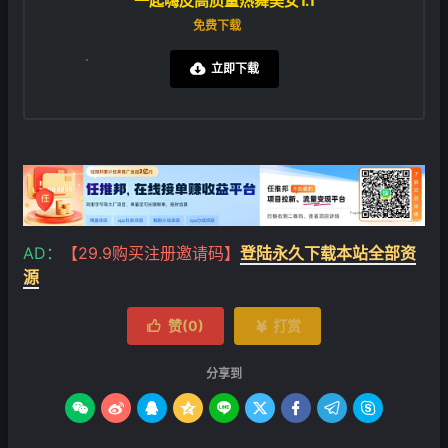
一起嗨皮高质量热舞美女1.1
免费下载
立即下载

❄
AD：
【29.9购买注册邀请码】
登陆永久下载本站全部资
源
赞(
0
)
打赏


分享到








