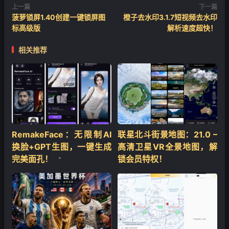
上一篇
下一篇
菠萝锁屏1.40创建一键锁屏图
橙子去水印3.1.7短视频去水印
标高级版
解析速度超快！
相关推荐
RemakeFace：无限制AI
联星北斗街景地图：21.0 –
换脸+GPT生图，一键生成
高清卫星VR全景地图，解
完美面孔！
锁会员特权！
❄