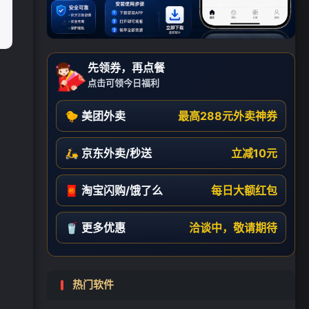
❄
先领券，再点餐
点击可领今日福利
🐤 美团外卖
最高288元外卖神券
🛵 京东外卖/秒送
立减10元
🧧 淘宝闪购/饿了么
每日大额红包
🥤 更多优惠
洽谈中，敬请期待
热门软件