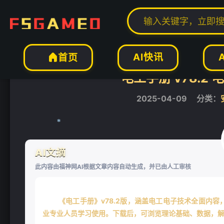
当前位置：
福神网-专注分享最实用的软件、工具、资讯
安卓软件
正文


AI快讯
首页

电工手册 v78.
2025-04-09
分类：
AI文摘
此内容由福神网AI根据文章内容自动生成，并已由人工审核
❄
《电工手册》v78.2版，涵盖电工电子技术全面内
业专业人员学习使用。下载后，可浏览理论基础、数据，