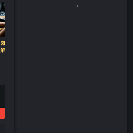
查岗
 解
❄