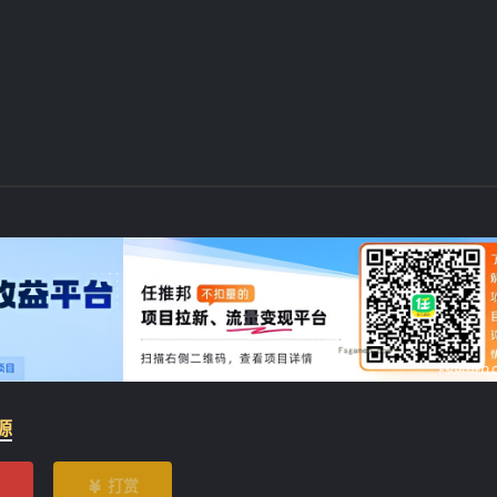
源
打赏
