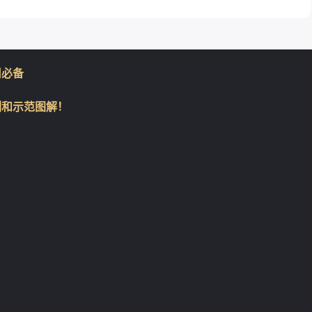
用必备
例和示范图解！
❄