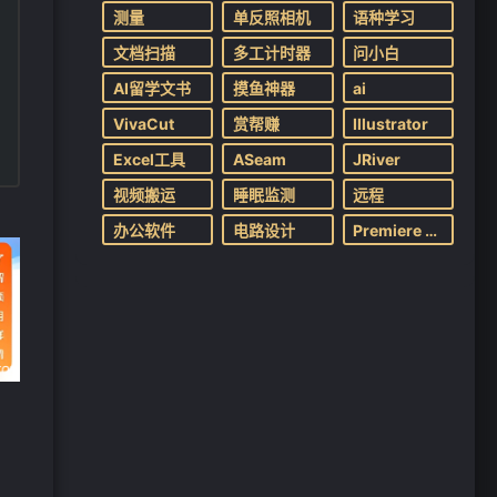
测量
单反照相机
语种学习
文档扫描
多工计时器
问小白
AI留学文书
摸鱼神器
ai
VivaCut
赏帮赚
Illustrator
Excel工具
ASeam
JRiver
视频搬运
睡眠监测
远程
办公软件
电路设计
Premiere Pro