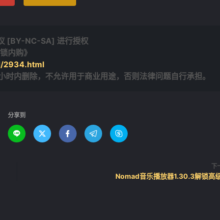
BY-NC-SA] 进行授权
解锁内购》
d/2934.html
4小时内删除，不允许用于商业用途，否则法律问题自行承担。
分享到





下
Nomad音乐播放器1.30.3解锁高