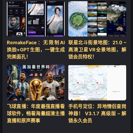
RemakeFace：无限制AI
联星北斗街景地图：21.0 –
换脸+GPT生图，一键生成
高清卫星VR全景地图，解
完美面孔！
锁会员特权！
飞球直播：年度最强直播看
手机号定位：异地情侣查岗
球软件，畅看海量超清主播
神器！ V3.1.7 高级版 – 解
直播和原声赛事
锁永久会员