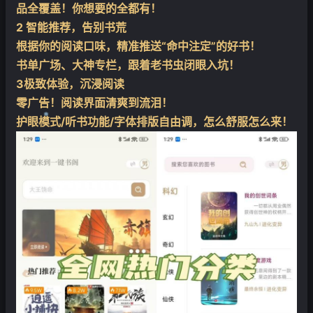
品全覆盖！你想要的全都有！
2 智能推荐，告别书荒
根据你的阅读口味，精准推送“命中注定”的好书！
书单广场、大神专栏，跟着老书虫闭眼入坑！
3极致体验，沉浸阅读
零广告！阅读界面清爽到流泪！
护眼模式/听书功能/字体排版自由调，怎么舒服怎么来！
❄