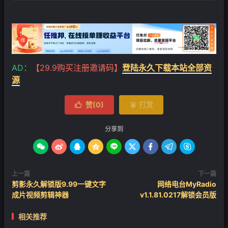
AD：
【29.9购买注册邀请码】
登陆永久下载本站全部资
源
赞(
0
)
打赏


分享到









上一篇
下一篇
剪影永久解锁版9.99一键文字
网络电台MyRadio
成片视频剪辑神器
v1.1.81.0217解锁会员版
相关推荐