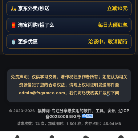
🛵 京东外卖/秒送
立减10元
🧧 淘宝闪购/饿了么
每日大额红包
🥤 更多优惠
洽谈中，敬请期待
免责声明：仅供学习交流，著作权归原作者所有；如您认为相关
资源侵犯了您的合法权益，请附上权利证明发送邮件至
admin@fsgameo.com，我们将尽快核实并及时下架
福神网-专注分享最实用的软件、工具、资讯
辽ICP
© 2023-2026
❄
备2023009493号
请求次数：74 次，加载用时：1.501 秒，内存占用：45.94 MB