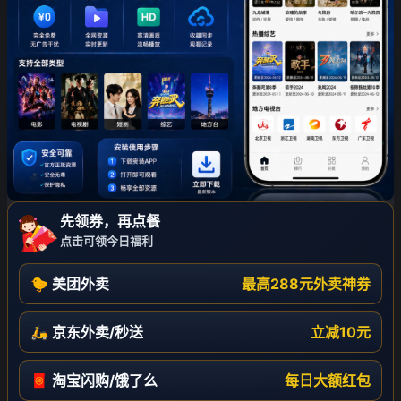
先领券，再点餐
点击可领今日福利
🐤 美团外卖
最高288元外卖神券
🛵 京东外卖/秒送
立减10元
🧧 淘宝闪购/饿了么
每日大额红包