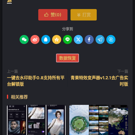
赞(
0
)
打赏


分享到









数据恢复
上一篇
下一篇
一键去水印助手0.8支持所有平
青果特效变声器v1.2.1去广告实
台解锁版
时版
相关推荐