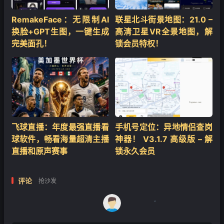
RemakeFace：无限制AI
联星北斗街景地图：21.0 –
换脸+GPT生图，一键生成
高清卫星VR全景地图，解
完美面孔！
锁会员特权！
飞球直播：年度最强直播看
手机号定位：异地情侣查岗
球软件，畅看海量超清主播
神器！ V3.1.7 高级版 – 解
直播和原声赛事
锁永久会员
评论
抢沙发