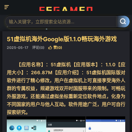

当前位置：
福神网-专注分享最实用的软件、工具、资讯
安卓软件
正



文
❄
❄
51虚拟机海外Google版1.1.0畅玩海外游戏
2025-05-17
评论(0)
赞(
0
)

【应用名称】：51虚拟机【应用版本】：1.1.0【应
用大小】：266.87M【应用介绍】：51虚拟机国际版对
软件进行了精心修改，用户在虚拟机上可直接享受海外人
群的专属权益，规避游戏双开时国服带来的限制。可畅玩
外服游戏，还能通过虚拟坐标重新定位软件地点，化身为
不同国家的用户与他人互动。软件用途广泛，用户可自行
探索研究。