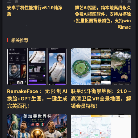
上一篇
下一篇
安卓手机性能排行v5.1.9纯净
鲜艺AI抠图，纯本地离线永久
版
免费Ai抠图软件，支持AI擦除
+批量抠图背景颜色，支持win
和mac
相关推荐
❄
RemakeFace：无限制AI
联星北斗街景地图：21.0 –
换脸+GPT生图，一键生成
高清卫星VR全景地图，解
完美面孔！
锁会员特权！