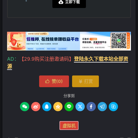
立即下载

❄
AD：
【29.9购买注册邀请码】
登陆永久下载本站全部资
源
赞(
0
)
打赏


分享到









虚拟机