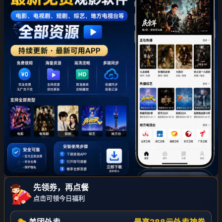
❄
先领券，再点餐
点击可领今日福利
🐤 美团外卖
最高288元外卖神券