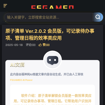
❄

当前位置：
福神网-专注分享最实用的软件、工具、资讯
安卓软件
正



文
原子清单 Ver.2.0.2 会员版，可记录待办事
项、管理日程的效率类应用
2025-05-18
评论(0)
赞(
0
)

AI文摘
此内容由福神网AI根据文章内容自动生成，并已由人工审核
FSGAMEO AI Power
软件介绍：原子清单解锁会员版是一款效率类应
用，可记录待办事项、管理日程。它帮助用户识别并