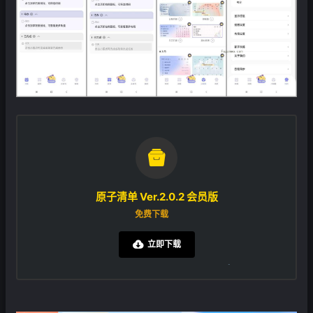

原子清单 Ver.2.0.2 会员版
免费下载
立即下载

❄