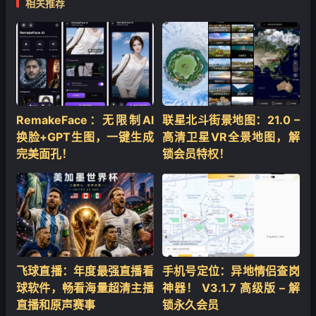
相关推荐
RemakeFace：无限制AI
联星北斗街景地图：21.0 –
换脸+GPT生图，一键生成
高清卫星VR全景地图，解
完美面孔！
锁会员特权！
飞球直播：年度最强直播看
手机号定位：异地情侣查岗
球软件，畅看海量超清主播
神器！ V3.1.7 高级版 – 解
直播和原声赛事
锁永久会员