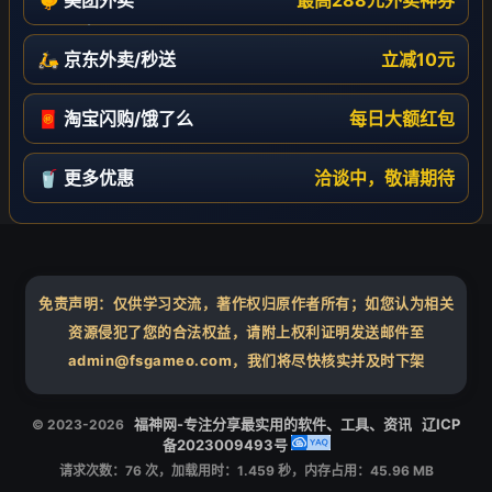
🛵 京东外卖/秒送
立减10元
❄
🧧 淘宝闪购/饿了么
每日大额红包
🥤 更多优惠
洽谈中，敬请期待
免责声明：仅供学习交流，著作权归原作者所有；如您认为相关
资源侵犯了您的合法权益，请附上权利证明发送邮件至
admin@fsgameo.com，我们将尽快核实并及时下架
福神网-专注分享最实用的软件、工具、资讯
辽ICP
© 2023-2026
备2023009493号
请求次数：76 次，加载用时：1.459 秒，内存占用：45.96 MB