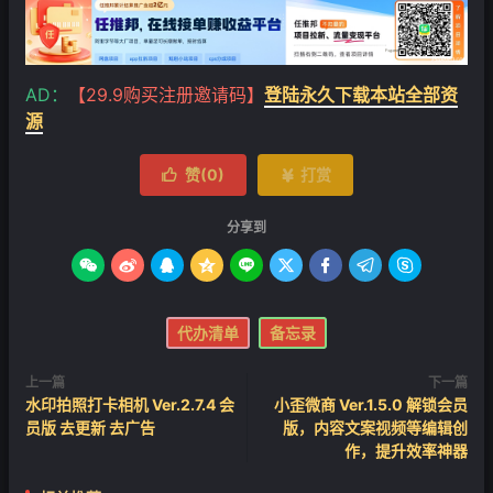
AD：
【29.9购买注册邀请码】
登陆永久下载本站全部资
源
赞(
0
)
打赏


分享到









代办清单
备忘录
上一篇
下一篇
水印拍照打卡相机 Ver.2.7.4 会
小歪微商 Ver.1.5.0 解锁会员
员版 去更新 去广告
版，内容文案视频等编辑创
作，提升效率神器