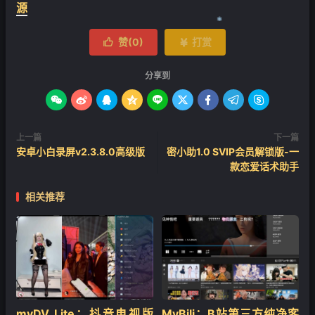
源
赞(
0
)
打赏


❄
分享到









上一篇
下一篇
安卓小白录屏v2.3.8.0高级版
密小助1.0 SVIP会员解锁版-一
款恋爱话术助手
相关推荐
‌myDV Lite：抖音电视版
MyBili：B站第三方纯净客