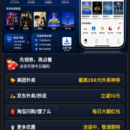
先领券，再点餐
点击可领今日福利
❄
🐤 美团外卖
最高288元外卖神券
🛵 京东外卖/秒送
立减10元
🧧 淘宝闪购/饿了么
每日大额红包
❄
🥤 更多优惠
洽谈中，敬请期待