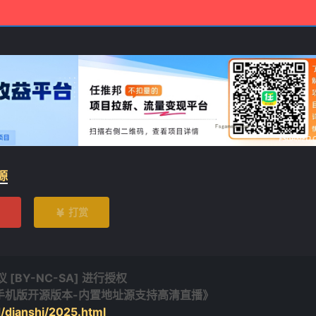
❄
源
打赏

BY-NC-SA] 进行授权
3.0.5手机版开源版本-内置地址源支持高清直播》
/dianshi/2025.html