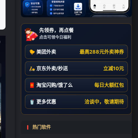
先领券，再点餐
点击可领今日福利
🐤 美团外卖
最高288元外卖神券
🛵 京东外卖/秒送
立减10元
🧧 淘宝闪购/饿了么
每日大额红包
🥤 更多优惠
洽谈中，敬请期待
热门软件