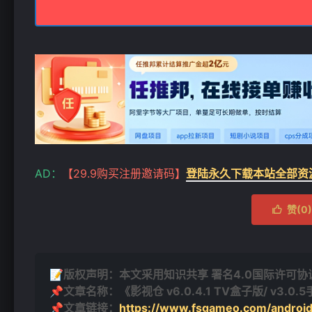
AD：
【29.9购买注册邀请码】
登陆永久下载本站全部资
赞(
0
)

📝版权声明：本文采用知识共享 署名4.0国际许可协议 [
📌文章名称：《影视仓 v6.0.4.1 TV盒子版/ v
📌文章链接：
https://www.fsgameo.com/android