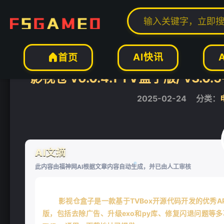
当前位置：
福神网-专注分享最实用的软件、工具、资讯
安卓软件
电视软


AI快讯
首页

影视仓 v6.0.4.1 TV盒子版/ 
2025-02-24
分类：
AI文摘
此内容由福神网AI根据文章内容自动生成，并已由人工审核
影视仓盒子是一款基于TVBox开源代码开发的优秀AP
版，包括去除广告、升级exo和py库、修复闪退问题等