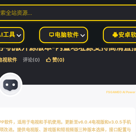
件
正文

AI工具
电脑软件
安卓


v3.0.5手机版开源版本-内置地址源支持高清直
电视软件
评论(0)
赞(
0
)

FSGAMEO AI Power
P软件，适用于电视和手机使用。更新至v6.0.4电视版和v3.0.5手机
多项改进。提供电视版、游戏版和短视频版三种版本选择，接口配置与