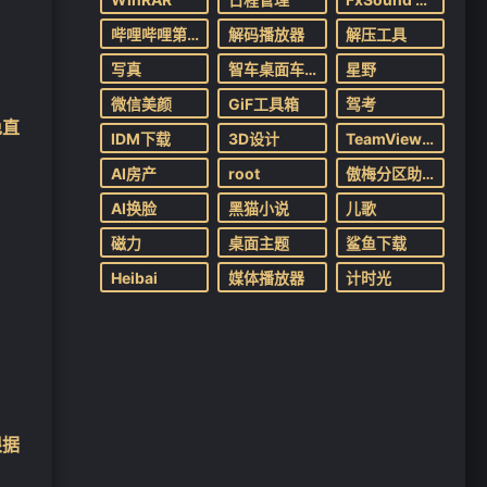
哔哩哔哩第三方
解码播放器
解压工具
写真
智车桌面车机版
星野
微信美颜
GiF工具箱
驾考
免直
IDM下载
3D设计
TeamViewer
AI房产
root
傲梅分区助手
AI换脸
黑猫小说
儿歌
磁力
桌面主题
鲨鱼下载
Heibai
媒体播放器
计时光
根据