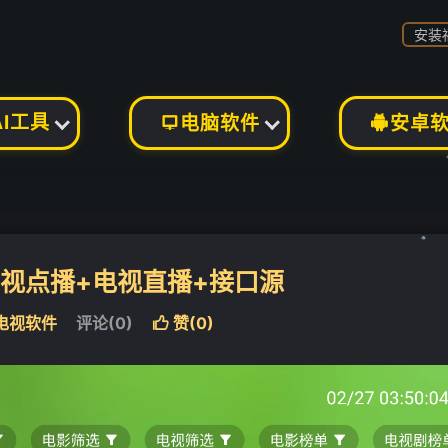
安装
AI工具
电脑软件
安卓


7 影视点播+电视直播+接口源
电视软件
评论(0)
赞(
0
)

❄