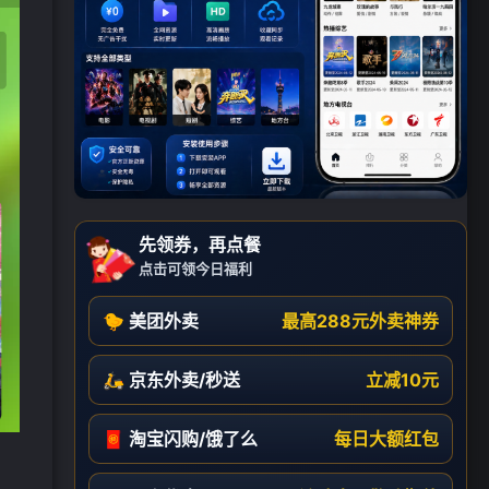
先领券，再点餐
点击可领今日福利
🐤 美团外卖
最高288元外卖神券
🛵 京东外卖/秒送
立减10元
🧧 淘宝闪购/饿了么
每日大额红包