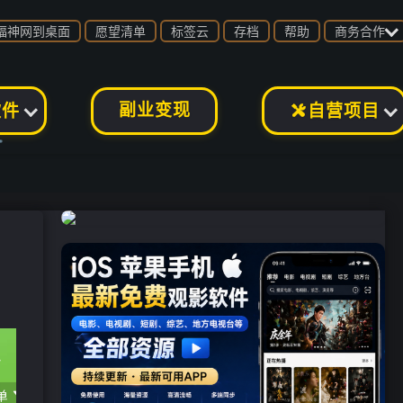

福神网到桌面
愿望清单
标签云
存档
帮助
商务合作
副业变现
软件
自营项目
