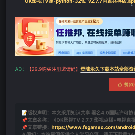
OK影视TV端-python-32位_v2.7.7内置共存版.ap
❄
AD：
【29.9购买注册邀请码】
登陆永久下载本站全部资
赞(
0
)

❄
📝版权声明：本文采用知识共享 署名4.0国际许可协议 [
📌文章名称：《OK影视TV 2.7.7 影视点播+电视直
📌文章链接：
https://www.fsgameo.com/android
⚠须知：本站资源仅供个人学习交流，请于下载后2