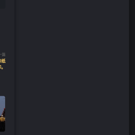
一篇
阵纸
印。