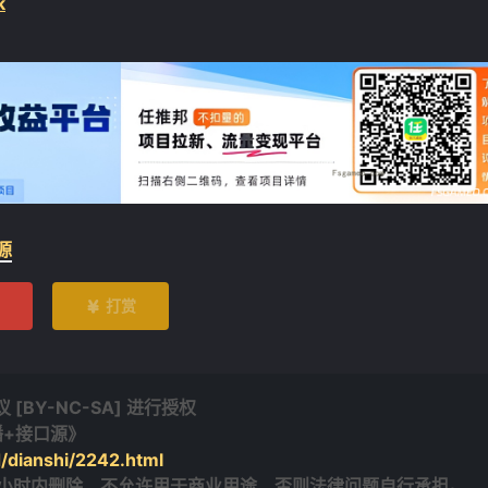
k
源
打赏

BY-NC-SA] 进行授权
播+接口源》
/dianshi/2242.html
4小时内删除，不允许用于商业用途，否则法律问题自行承担。