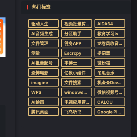
热门标签
驱动人生
视频批量剪辑
AIDA64
AI音频生成
分区助手
教育学习tv
文件管理
健身APP
龙卷风收音机
测量
Escrcpy
提词器
AI批量起号
丰博士
微粉猫
恐怖电影
亿象小组件
冬瓜音乐
imagine
文件搜索
机查查Devink
WPS
windows系统
微信视频号下载
AI绘画
电视应用管家
CALCU
腾讯桌面
飞鸟听书
Google Play Store