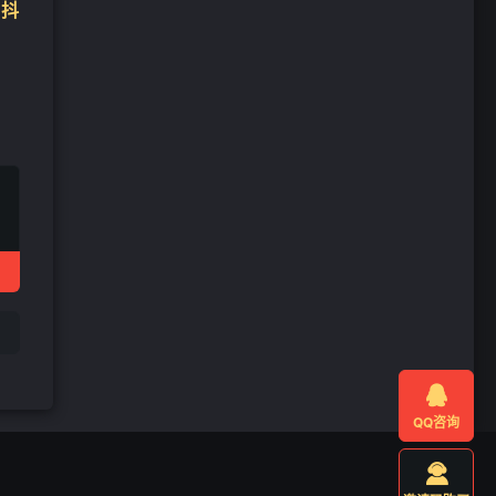
 抖

QQ咨询
