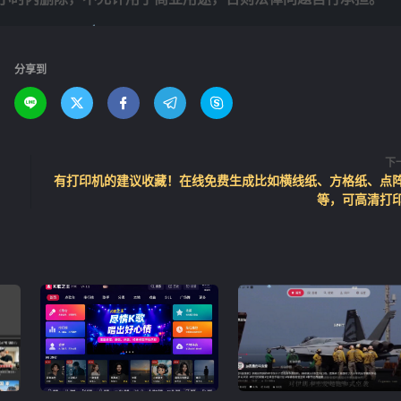
分享到





❄
下
有打印机的建议收藏！在线免费生成比如横线纸、方格纸、点
等，可高清打