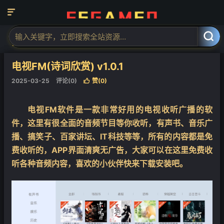

当前位置：
福神网-专注分享最实用的软件、工具、资讯
安卓软件
电



视软件
正文

电视FM(诗词欣赏) v1.0.1
2025-03-25
评论(0)
赞(
0
)

电视FM软件是一款非常好用的电视收听广播的软
件，这里有很全面的音频节目等你收听，有声书、音乐广
播、搞笑子、百家讲坛、IT科技等等，所有的内容都是免
费收听的，APP界面清爽无广告，大家可以在这里免费收
听各种音频内容，喜欢的小伙伴快来下载安装吧。