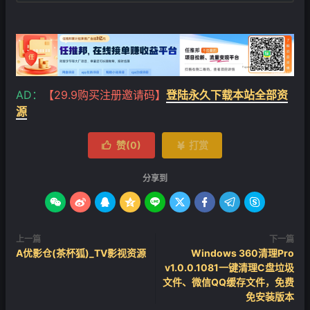
AD：
【29.9购买注册邀请码】
登陆永久下载本站全部资
源
赞(
0
)
打赏


分享到









上一篇
下一篇
A优影仓(茶杯狐)_TV影视资源
Windows 360清理Pro
v1.0.0.1081一键清理C盘垃圾
文件、微信QQ缓存文件，免费
免安装版本