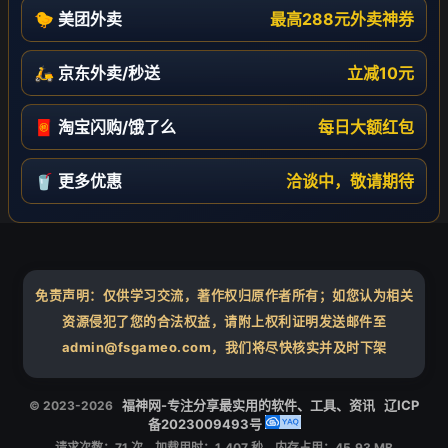
🐤 美团外卖
最高288元外卖神券
🛵 京东外卖/秒送
立减10元
🧧 淘宝闪购/饿了么
每日大额红包
🥤 更多优惠
洽谈中，敬请期待
免责声明：仅供学习交流，著作权归原作者所有；如您认为相关
资源侵犯了您的合法权益，请附上权利证明发送邮件至
admin@fsgameo.com，我们将尽快核实并及时下架
福神网-专注分享最实用的软件、工具、资讯
辽ICP
© 2023-2026
备2023009493号
请求次数：71 次，加载用时：1.407 秒，内存占用：45.93 MB