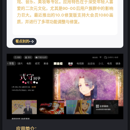
戏、音乐、美妆等专区。应用特色在于深受年轻人喜
爱的二次元文化，尤其是90-00后用户族群中的影响
力巨大。最近推出的10.0修复版支持大会员1080画
❄
质，并进行了多项功能调整与修复。
看点别的
应用简介：