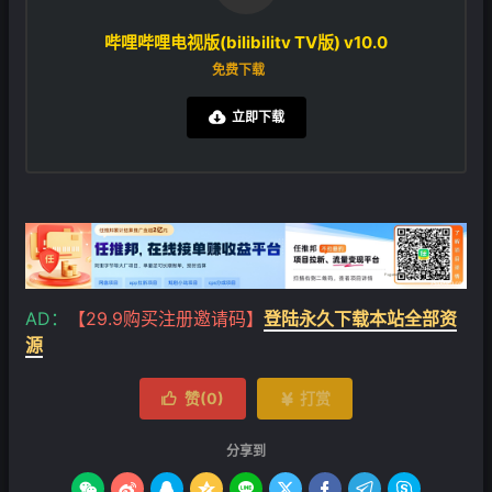
哔哩哔哩电视版(bilibilitv TV版) v10.0
免费下载
立即下载

AD：
【29.9购买注册邀请码】
登陆永久下载本站全部资
源
赞(
0
)
打赏


分享到








