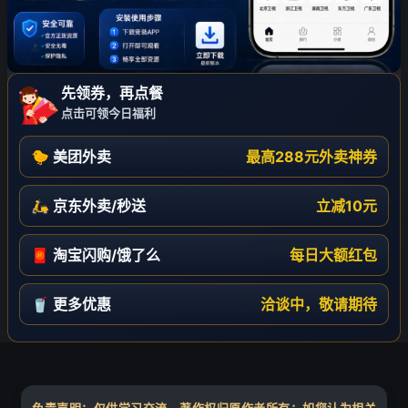
先领券，再点餐
点击可领今日福利
🐤 美团外卖
最高288元外卖神券
🛵 京东外卖/秒送
立减10元
🧧 淘宝闪购/饿了么
每日大额红包
🥤 更多优惠
洽谈中，敬请期待