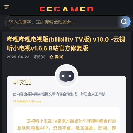

当前位置：
福神网-专注分享最实用的软件、工具、资讯
安卓软件
电



视软件
正文

哔哩哔哩电视版(bilibilitv TV版) v10.0 -云视
听小电视v1.6.6 B站官方修复版
2025-04-23
评论(0)
赞(
0
)

AI文摘
此内容由福神网AI根据文章内容自动生成，并已由人工审核
FSGAMEO AI Power
云视听小电视TV是南方新媒体与哔哩哔哩合作的
互联网电视APP，资源丰富，涵盖番剧、影视、游