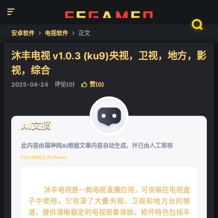


安卓软件
电视软件
正文


沐丰电视 v1.0.3 (ku9)央视，卫视，地方，影
视，综合
❄
2025-04-24
评论(0)
赞(
0
)

AI文摘
此内容由福神网AI根据文章内容自动生成，并已由人工审核
FSGAMEO AI Power
沐丰电视是一款电视直播应用，可安装在电视盒
❄
子中使用。它收录了大量央视、卫视和地方台的频
道，提供清晰稳定的电视观看体验。软件特色包括丰