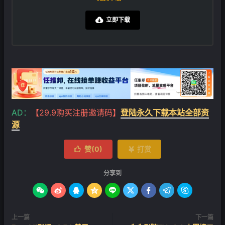
立即下载

AD：
【29.9购买注册邀请码】
登陆永久下载本站全部资
源
赞(
0
)
打赏


分享到









上一篇
下一篇