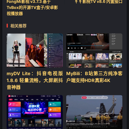
FongMi影视 v3.7.3 基于
牜牜影院TV v8.6 内置接口
TvBox的开源TV盒子/安卓影
视播放器
相关推荐
‌myDV Lite：抖音电视版
MyBili：B站第三方纯净客
1.8.6 轻量流畅，大屏刷抖
户端支持HDR真彩4K
音神器