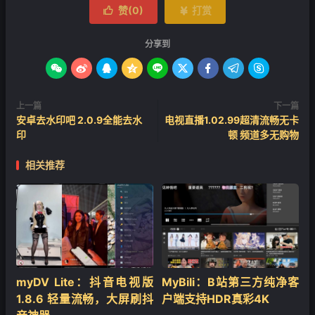
赞(
0
)
打赏


分享到









上一篇
下一篇
安卓去水印吧 2.0.9全能去水
电视直播1.02.99超清流畅无卡
印
顿 频道多无购物
相关推荐
‌myDV Lite：抖音电视版
MyBili：B站第三方纯净客
1.8.6 轻量流畅，大屏刷抖
户端支持HDR真彩4K