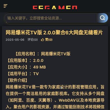

当前位置：
福神网-专注分享最实用的软件、工具、资讯
安卓软件
电



视软件
正文

网易爆米花TV版 2.0.0聚合6大网盘无缝看片
2025-05-06
评论(0)
赞(
0
)

【应用名称】：网易爆米花TV版
【应用版本】：2.0.0
❄
【应用大小】：49 MB
【适用平台】：TV
【软件介绍】
网易爆米花TV是一款专为家庭设计的影视管理应用，旨
在提供一个简洁易用的家庭影视库。它支持从多个网盘
（如阿里、百度、天翼等）、WebDAV以及本地资源导
入，聚合用户的影视资源，并通过智能刮削技术将视频信
❄