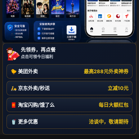
先领券，再点餐
点击可领今日福利
🐤 美团外卖
最高288元外卖神券
🛵 京东外卖/秒送
立减10元
❄
🧧 淘宝闪购/饿了么
每日大额红包
🥤 更多优惠
洽谈中，敬请期待