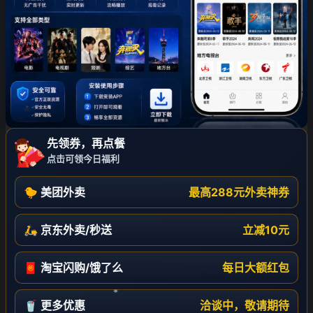
先领券，再点餐
点击可领今日福利
🐤 美团外卖
最高288元外卖神券
🛵 京东外卖/秒送
立减10元
🧧 淘宝闪购/饿了么
每日大额红包
🥤 更多优惠
洽谈中，敬请期待