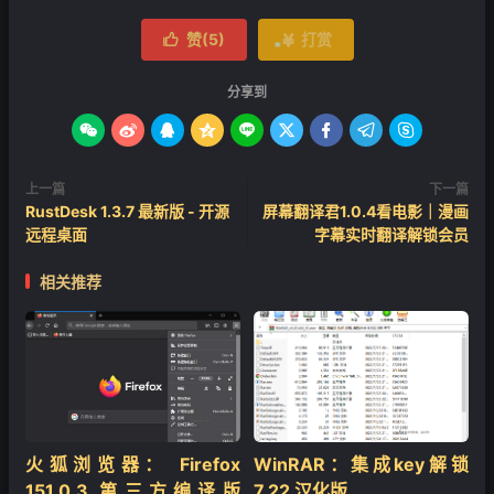
赞(
5
)
打赏


分享到









❄
上一篇
下一篇
RustDesk 1.3.7 最新版 - 开源
屏幕翻译君1.0.4看电影｜漫画
远程桌面
字幕实时翻译解锁会员
相关推荐
火狐浏览器： Firefox
WinRAR：集成key解锁
151.0.3 第三方编译版
7.22 汉化版