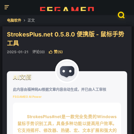


电脑软件
正文

StrokesPlus.net 0.5.8.0 便携版 - 鼠标手势
工具
2025-01-21
评论(0)
赞(
5
)

AI文摘
此内容由福神网AI根据文章内容自动生成，并已由人工审核
FSGAMEO AI Power
StrokesPlus#net是一款完全免费的Windows
鼠标手势识别工具，具备多种功能以提高用户效率。
它支持摇杆、修改器、热键、宏、文本扩展和强大的