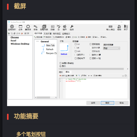
截屏
功能摘要
多个笔划按钮