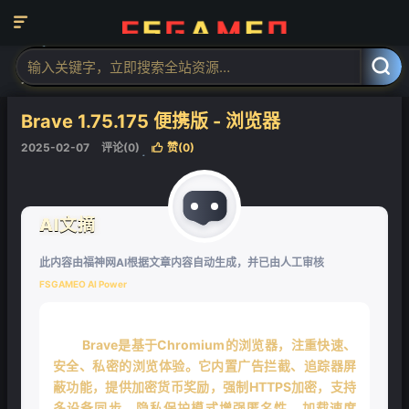

当前位置：
福神网-专注分享最实用的软件、工具、资讯
电脑软件
正



文
❄
Brave 1.75.175 便携版 - 浏览器
2025-02-07
评论(0)
赞(
0
)

❄
AI文摘
此内容由福神网AI根据文章内容自动生成，并已由人工审核
FSGAMEO AI Power
Brave是基于Chromium的浏览器，注重快速、
安全、私密的浏览体验。它内置广告拦截、追踪器屏
蔽功能，提供加密货币奖励，强制HTTPS加密，支持
多设备同步。隐私保护模式增强匿名性。加载速度