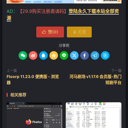
AD：
【29.9购买注册邀请码】
登陆永久下载本站全部资
源
赞(
0
)
打赏


分享到









上一篇
下一篇
Floorp 11.23.0 便携版 - 浏览
河马剧场 v1.17.6 会员版-热门
器
短剧平台
相关推荐