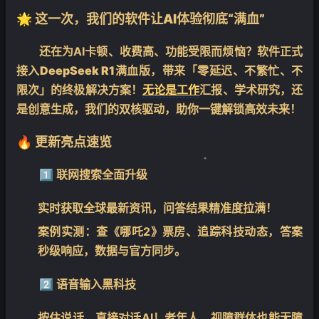
🌟 这一次，我们的软件让AI体验彻底“满血”
还在为AI卡顿、收费高、功能受限而烦恼？软件正式
接入
DeepSeek R1满血版
，带来「零延迟、不繁忙、不
限次」的终极解决方案！
无论是工作
汇报、学术研究，还
是创意生成，我们的双核驱动，助你一键解锁高效未来！
🔥 更新亮点速览
1️⃣
联网搜索全面升级
❄
实时获取全球最新资讯，问答结果精准度拉满！
案例实测：查《哪吒2》票房、追踪科技动态，答案
秒级响应，数据与官方同步。
2️⃣
语音输入黑科技
按住说话，直接对话AI！老年人、视障群体也能无障