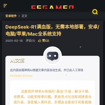


安卓软件
正文

DeepSeek-R1满血版，无需本地部署，安卓/
电脑/苹果/Mac全系统支持
2025-02-18
评论(1)
赞(
2
)

AI文摘
❄
此内容由福神网AI根据文章内容自动生成，并已由人工审核
❄
FSGAMEO AI Power
这款软件带来AI体验的“满血”升级，解决卡顿、
收费高、功能受限等问题。更新亮点包括联网搜索全
❄
面升级、语音输入黑科技、多模态全能助手和智能推