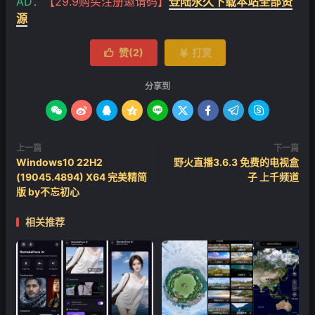
AD：
【29.9购买注册邀请码】
登陆永久下载本站全部资
源
赞(
2
)
打赏


分享到









上一篇
下一篇
Windows10 22H2
野火直播3.6.3 免费的电视盒
(19045.4894) X64 完美精简
子 上千频道
版 by不忘初心
相关推荐