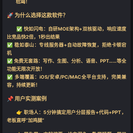
枯竭！
🚀 为什么选择这款软件？
✅
快如闪电
：自研MOE架构+双核驱动，响应速度
比竞品快2倍，1秒出结果
✅
稳如泰山
：专线服务器+自动故障恢复，拒绝卡顿宕
机
✅
免费无套路
：写作、生图、分析、语音、PPT……等全
功能无限次开放！
✅
多端覆盖
：iOS/安卓/PC/MAC全平台支持，完美兼
容，持续更新！
📌 用户实测案例
👉
职场人
：5分钟搞定用户分层报告+代码+PPT，
老板直呼“加鸡腿”