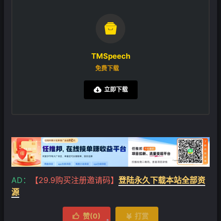

TMSpeech
免费下载
立即下载

AD：
【29.9购买注册邀请码】
登陆永久下载本站全部资
源
赞(
0
)
打赏

