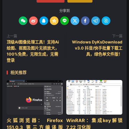
分享到









上一篇
下一篇
顶级AI图像处理工具！支持Ai
Windows DyKsDownload
绘图、抠图及图片无损放大，
v3.0 抖音/快手批量下载工
❄
100%免费，无限生成，无需
具，绿色单文件版！
登录
相关推荐
火狐浏览器： Firefox
WinRAR：集成key解锁
151.0.3 第三方编译版
7.22 汉化版
❄