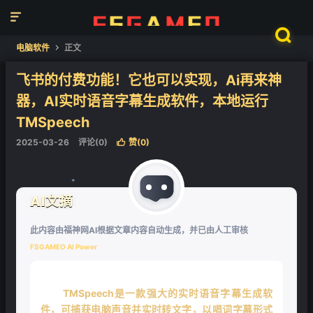


电脑软件
正文

飞书的付费功能！它也可以实现，Ai再来神
器，AI实时语音字幕生成软件，本地运行
TMSpeech
2025-03-26
评论(0)
赞(
0
)

AI文摘
此内容由福神网AI根据文章内容自动生成，并已由人工审核
❄
FSGAMEO AI Power
TMSpeech是一款强大的实时语音字幕生成软
件，可捕获电脑声音并实时转文字，以唱词字幕形式