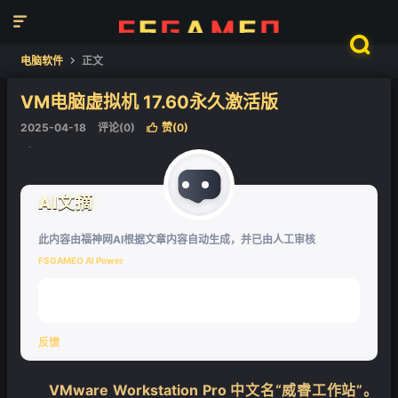


电脑软件
正文

VM电脑虚拟机 17.60永久激活版
2025-04-18
评论(0)
赞(
0
)

AI文摘
此内容由福神网AI根据文章内容自动生成，并已由人工审核
FSGAMEO AI Power
❄
反馈
VMware Workstation Pro 中文名“威睿工作站”。