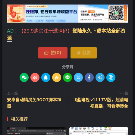
AD：
【29.9购买注册邀请码】
登陆永久下载本站全部资
源
赞(
0
)
打赏


分享到









上一篇
下一篇
安卓自动精灵免ROOT脚本神
飞蓝电视 v1.1.1 TV版，超清电
器
视直播，可看港澳台
相关推荐