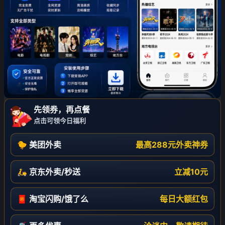
先领券，再点餐
点击可领今日福利
🐤 美团外卖
最高288元外卖神券
🛵 京东外卖/秒送
立减10元
🧧 淘宝闪购/饿了么
每日大额红包