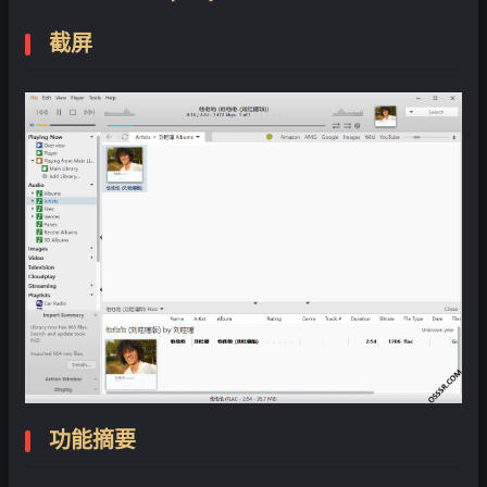
截屏
❄
功能摘要