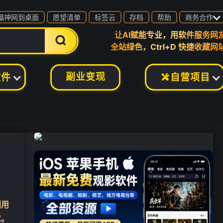

福神网到桌面
愿望清单
标签云
存档
帮助
商务合作
让AI赋能专业，用软件服务网

全站绿色，Ctrl+D 快捷收藏网
副业变现
软件
自营项目

利用
求。