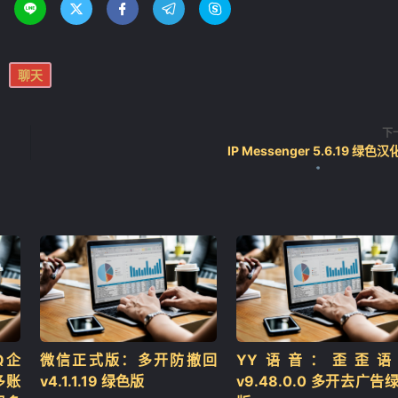





聊天
下
IP Messenger 5.6.19 绿色
Q企
微信正式版：多开防撤回
YY语音：歪歪语
❄
多账
v4.1.1.19 绿色版
v9.48.0.0 多开去广告