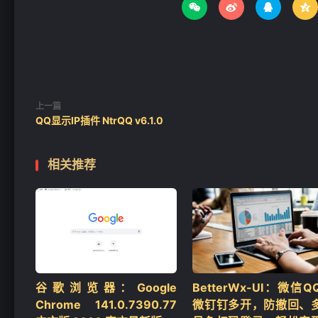




上一篇
QQ显示IP插件 NtrQQ v6.1.0
相关推荐
谷歌浏览器：Google
BetterWx-UI：微信Q
Chrome 141.0.7390.77
微钉钉多开，防撤回、