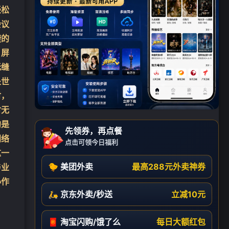
轻松
会议
捷的
；屏
无缝
处世
时，
时无
的是
先领券，再点餐
网络
点击可领今日福利
这一
🐤 美团外卖
最高288元外卖神券
与业
协作
🛵 京东外卖/秒送
立减10元
🧧 淘宝闪购/饿了么
每日大额红包