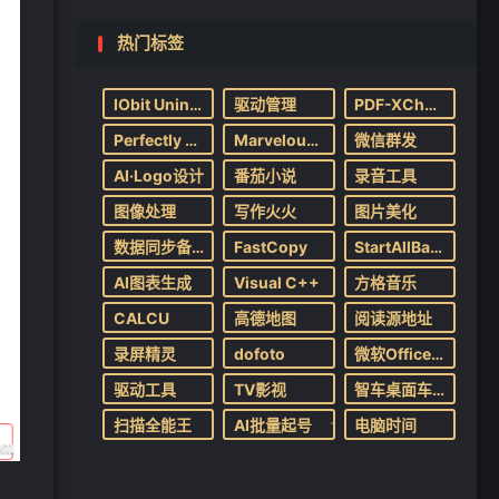
热门标签
IObit Uninstaller
驱动管理
PDF-XChange Editor
❄
Perfectly Clear Workbench
Marvelous Designer
微信群发
AI·Logo设计
番茄小说
录音工具
图像处理
写作火火
图片美化
数据同步备份
FastCopy
StartAllBack
AI图表生成
Visual C++
方格音乐
CALCU
高德地图
阅读源地址
录屏精灵
dofoto
微软Office办公软件安装
驱动工具
TV影视
智车桌面车机版
扫描全能王
AI批量起号
电脑时间