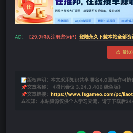
❄
❄
AD：
【29.9购买注册邀请码】
登陆永久下载本站全部资
赞(
0
)

📝版权声明：本文采用知识共享 署名4.0国际许可协议 [
📌文章名称：《腾讯会议 3.24.3.406 绿色版》
📌文章链接：
https://www.fsgameo.com/pc/liaot
⚠须知：本站资源仅供个人学习交流，请于下载后2