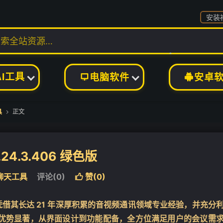
安装
❄
AI工具
电脑软件
安卓


具
正文

24.3.406 绿色版
❄
聊天工具
评论(0)
赞(
0
)

借其长达 21 年深厚积累的音视频通讯领域专业经验，并充分
其优势显著，从界面设计到功能配备，全方位满足用户的会议需