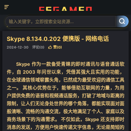

当前位置：
福神网-专注分享最实用的软件、工具、资讯
电脑软件
聊



天工具
正文

Skype 8.134.0.202 便携版 - 网络电话
2024-12-30
评论(0)
赞(
0
)

Skype 作为一款备受青睐的即时通讯与语音通话软
件，自 2003 年问世以来，凭借其强大且实用的功能，
在全球通信领域崭露头角，已然成为最受欢迎的通信工具
之一。 其核心优势在于，能够借助互联网的力量，为用
户提供免费的语音和视频通话服务，打破了地域与距离的
限制，让人们无论身处世界的哪个角落，都能实现面对面
般清晰、流畅的沟通交流，极大地满足了个人、家庭以及
商务场景下的沟通需求。 不仅如此，Skype 还支持即时
消息的发送，方便用户快速传递文字信息，无论是简短的