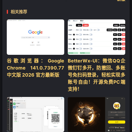
相关推荐
谷歌浏览器：Google
BetterWx-UI：微信QQ企
Chrome 141.0.7390.77
微钉钉多开，防撤回、多账
中文版 2026 官方最新版
号免扫码登录，轻松实现多
账号自由！开源免费PC端
支持！