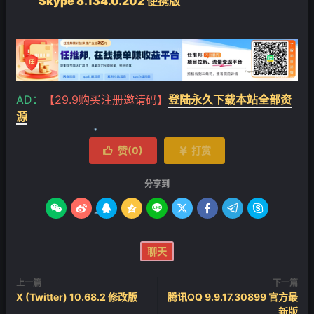
Skype 8.134.0.202 便携版
AD：
【29.9购买注册邀请码】
登陆永久下载本站全部资
源
赞(
0
)
打赏


❄
分享到









聊天
❄
上一篇
下一篇
X (Twitter) 10.68.2 修改版
腾讯QQ 9.9.17.30899 官方最
新版