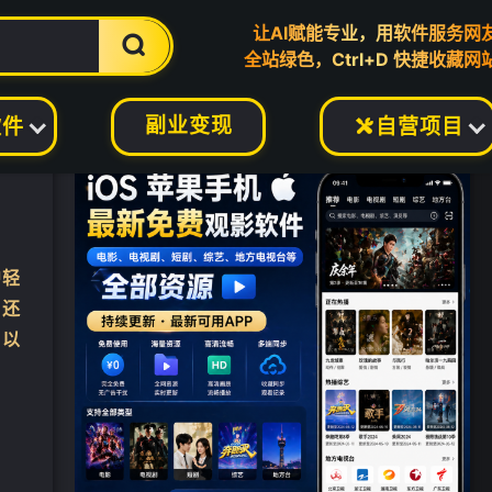
让AI赋能专业，用软件服务网

全站绿色，Ctrl+D 快捷收藏网
副业变现
软件
自营项目

户轻
，还
，以