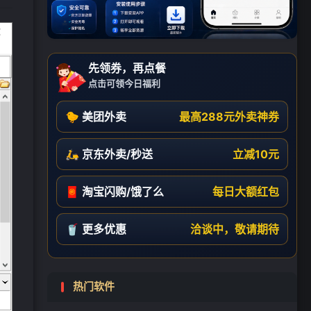
先领券，再点餐
点击可领今日福利
🐤 美团外卖
最高288元外卖神券
🛵 京东外卖/秒送
立减10元
🧧 淘宝闪购/饿了么
每日大额红包
🥤 更多优惠
洽谈中，敬请期待
热门软件