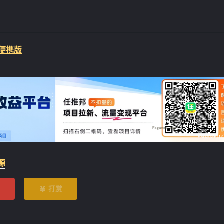
工具便携版
源
打赏
