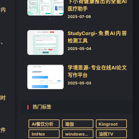
下小荷健康推出的全能AI
医疗助手
的内
2025-07-09
StudyCorgi-免费AI内容
检测工具
、
❄
2025-05-04
学境思源-专业在线AI论文
。
写作平台
2025-05-03
❄
闲时
热门标签
AI餐饮分析
瑜伽
Kingroot
文件
ImHex
windows系统
油桃TV