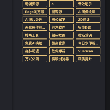
动漫资源
ai
音效助手
Edge浏览器
搜客源
AI图像绘画
AI照片处理
周公解梦
2D设计
恶意软件扫描
纯净软件
智能K歌
搜书工具
傲软抠图
微商营销
免费AI换脸
微商管家
今日水印相机
森林动漫
软件卸载
VueScan
万兴亿图
猫眼浏览器
画质提升