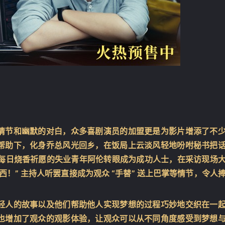
情节和幽默的对白，众多喜剧演员的加盟更是为影片增添了不
帮助下，化身乔总风光回乡，在饭局上云淡风轻地吩咐秘书把
曾每日烧香祈愿的失业青年阿伦转眼成为成功人士，在采访现场
！” 主持人听罢直接成为观众 “手替” 送上巴掌等情节，令人
轻人的故事以及他们帮助他人实现梦想的过程巧妙地交织在一
也增加了观众的观影体验，让观众可以从不同角度感受到梦想