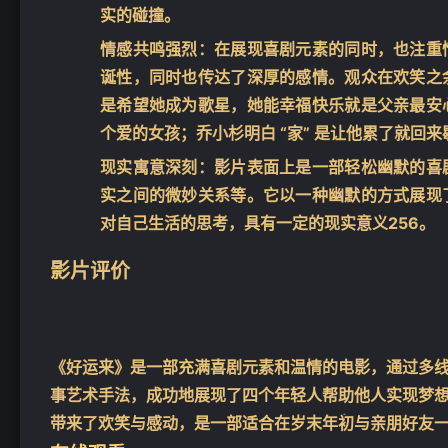
实的碰撞。
情感共鸣强烈
：在展现喜剧元素的同时，也注重
诞性，同时也传达了深厚的感情。观众在欢笑之
是希望她成为歌星，她能幸福快乐就是父亲最安
个爱的女孩；乔小杉明白 “家” 是让他累了就回
现实寓意深刻
：影片表面上是一部轻松幽默的喜
实之间的微妙关系等。它以一种幽默的方式展现
对自己生活的思考，具有一定的现实意义
2
5
6
。
影片评价
❄
《好运来》是一部充满喜剧元素和温情的电影，通过多
事艺术手法，成功地展现了四个年轻人帮助他人实现梦
带来了欢笑与感动，是一部适合在岁末年初与亲朋好友