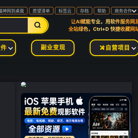

福神网到桌面
愿望清单
标签云
存档
帮助
商务合作
让AI赋能专业，用软件服务网

全站绿色，Ctrl+D 快捷收藏网
副业变现
软件
自营项目
