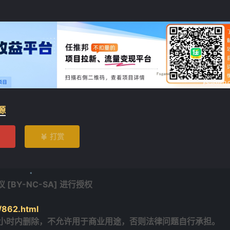
源
打赏

BY-NC-SA] 进行授权
/862.html
4小时内删除，不允许用于商业用途，否则法律问题自行承担。