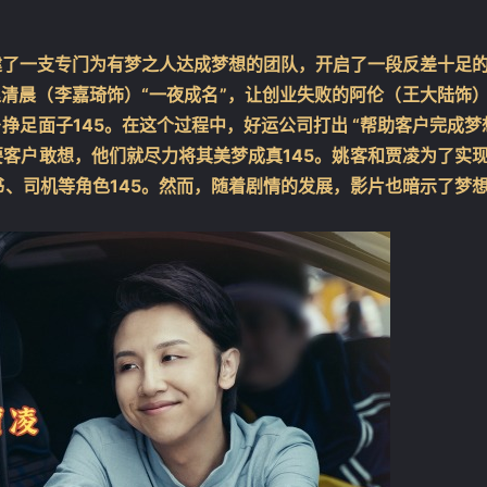
建了一支专门为有梦之人达成梦想的团队，开启了一段反差十足
清晨（李嘉琦饰）“一夜成名”，让创业失败的阿伦（王大陆饰
乡挣足面子
1
4
5
。在这个过程中，好运公司打出 “帮助客户完成梦
要客户敢想，他们就尽力将其美梦成真
1
4
5
。姚客和贾凌为了实
书、司机等角色
1
4
5
。然而，随着剧情的发展，影片也暗示了梦