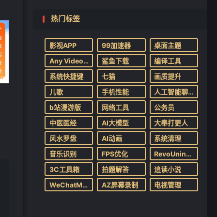
热门标签
影视APP
99加速器
桌面主题
Any Video Downloader
鲨鱼下载
编译工具
❄
系统快捷键
七猫
画质提升
儿歌
手机性能
人工智能聊天工具
b站漫游版
网络工具
公务员
中医医经
AI大模型
大奉打更人
风水罗盘
AI动画
系统清理
音乐识别
FPS优化
RevoUninstaller
3C工具箱
拍题解答
追读小说
WeChatMassTool
AZ屏幕录制
电视管理