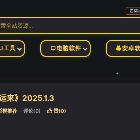
安装
AI工具
电脑软件
安卓


来》2025.1.3
影视推荐
评论(0)
赞(
0
)

❄