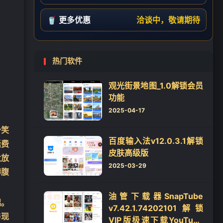
🥤 更多优惠
洽谈中，敬请期待
热门软件
观光街景地图_1.0解锁会员
功能
2025-04-17
少笑
百度输入法v12.0.3.1解锁
话费
皮肤高级版
大放
2025-03-29
捧腹
油管下载器SnapTube
起。
v7.42.1.74202101解锁
与现
VIP版极速下载YouTube