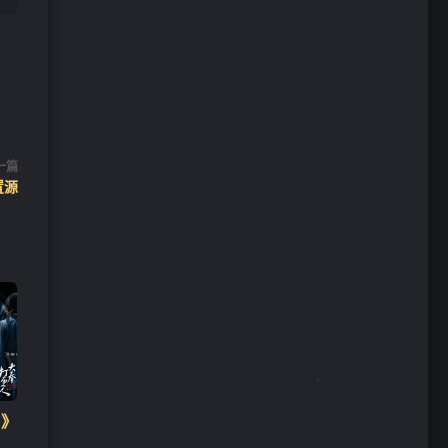
一篇
置源
》