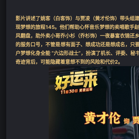
影片讲述了姚客（白客饰）与贾凌（黄才伦饰）带头组
现梦想的旅程
1
4
5
。他们帮助心怀音乐梦想的卖唱歌手赵
风翻盘，助外卖小哥乔小杉（乔杉饰）一夜暴富衣锦还
的服务口号，不管是想有面子、想成功还是想成名，只
户梦想化身全能 “六边形战士”，扮演了机长、评委、秘
奇迹背后，可能隐藏着意想不到的风险和代价
2
。