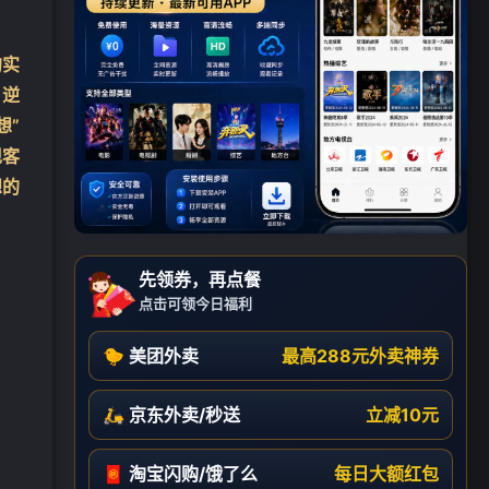
的实
）逆
想”
现客
想的
先领券，再点餐
点击可领今日福利
🐤 美团外卖
最高288元外卖神券
🛵 京东外卖/秒送
立减10元
🧧 淘宝闪购/饿了么
每日大额红包