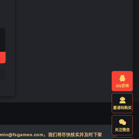
❄

QQ咨询

邀请码购买

关注微信
@fsgameo.com，我们将尽快核实并及时下架