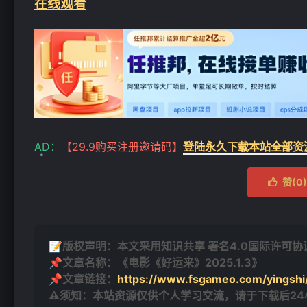
在线观看
❄
AD：
【29.9购买注册邀请码】
登陆永久下载本站全部资
赞(
0
)

❄
📝版权声明：本文采用知识共享 署名4.0国际许可协议 [
📌文章名称：《电影《好运来》2025.1.3》
❄
📌文章链接：
https://www.fsgameo.com/yingshi
⚠须知：本站资源仅供个人学习交流，请于下载后2