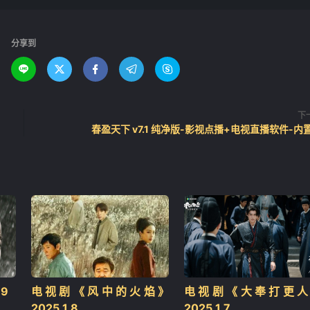
❄
分享到





下
春盈天下 v7.1 纯净版-影视点播+电视直播软件-内
.9
电视剧《风中的火焰》
电视剧《大奉打更人
2025.1.8
2025.1.7