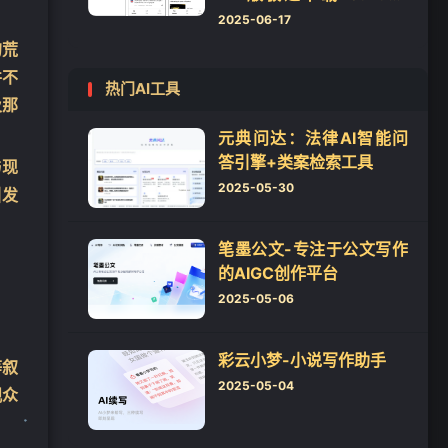
视频和音乐
2025-06-17
的荒
并不
热门AI工具
及那
元典问达：法律AI智能问
答引擎+类案检索工具
与现
2025-05-30
引发
笔墨公文-专注于公文写作
的AIGC创作平台
2025-05-06
彩云小梦-小说写作助手
等叙
2025-05-04
观众