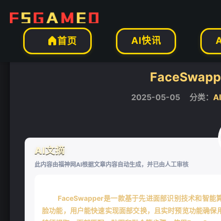
AI工具
AI图像工具
AI图像处理
正文



AI快讯
首页

FaceSwap
2025-05-05
分类：
A
AI文摘
此内容由福神网AI根据文章内容自动生成，并已由人工审核
FaceSwapper是一款基于先进面部识别技术和
脸功能，用户能快速实现面部交换，且实时预览功能确保