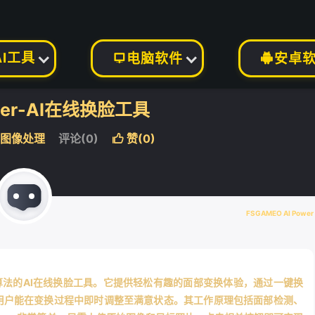
AI工具
电脑软件
安卓


per-AI在线换脸工具
I图像处理
评论(0)
赞(
0
)

FSGAMEO AI Power
智能算法的AI在线换脸工具。它提供轻松有趣的面部变换体验，通过一键换
用户能在变换过程中即时调整至满意状态。其工作原理包括面部检测、