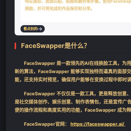
特征提取、面部匹配、贴图和融合等步骤。使用FaceSw
换脸，并可将完成的作品保存和分享。
看点别的
FaceSwapper是什么？
FaceSwapper 是一款领先的AI在线换脸工
新的算法，FaceSwapper 能够实现独特而逼真的
❄
能，还支持实时预览，确保用户能够在变换过程中即时
FaceSwapper 不仅仅是一款工具，更是释放
是社交媒体创作、娱乐创意、制作表情包，还是宣传广告，F
便的操作流程和高度实用的功能，FaceSwapper 成
FaceSwapper官网：
https://faceswapper.ai/