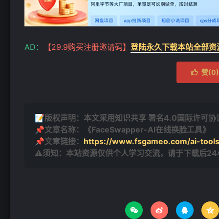
AD：
【29.9购买注册邀请码】
登陆永久下载本站全部资
赞(
0
)

📝版权声明：本文采用知识共享 署名4.0国际许可协议 [
📌文章名称：《FaceSwapper-AI在线换脸工具》
📌文章链接：
https://www.fsgameo.com/ai-tools
⚠须知：本站资源仅供个人学习交流，请于下载后2



