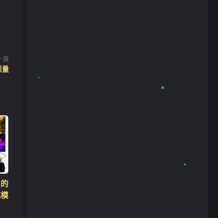
一篇
质量
❄
出的
成模
❄