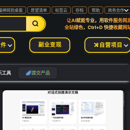

福神网到桌面
愿望清单
标签云
存档
帮助
商务合作
让AI赋能专业，用软件服务网

全站绿色，Ctrl+D 快捷收藏网
副业变现
软件
自营项目

乐工具
提
交
产
品