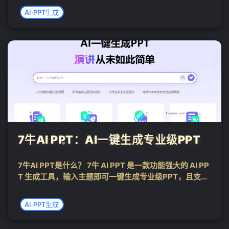
需输入1句话主题，即可AI生成高质量PPT。内置50W+P
AI·PPT生成
PT正版模板素材，并支持word、思维导图转PPT、自...
7牛AI PPT：AI一键生成专业级PPT
7牛AI PPT是什么？ 7牛 AI PPT 是一款功能强大的 AI PP
T 生成工具，输入主题即可一键生成专业级PPT，且支持
多格式文档导入如Word、Excel、PDF、Markdown、
❄
PPT等 ，还有海量模板库，轻松满足多样场景需求...
AI·PPT生成