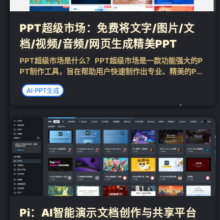
PPT超级市场：免费将文字/图片/文
档/视频/音频/网页生成精美PPT
PPT超级市场是什么？ PPT超级市场是一款功能强大的P
PT制作工具，旨在帮助用户快速制作出专业、精美的PP
T演示文稿，提高办公效率。 PPT超级市场的核心功能 海
AI·PPT生成
量模板资源：提供上万套涵盖商务、教育、医疗等领域的
PPT模板，用户可直接下载...
❄
Pi：AI智能演示文档创作与共享平台