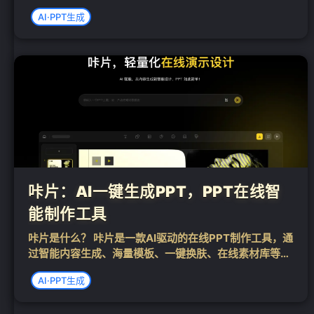
PPT。支持在线自定义编辑和文档导入生成，配置超10w
AI·PPT生成
+定制级模板及素材，助力快速产出专业级PPT。 AIPPT
可以做什么？ ...
咔片：AI一键生成PPT，PPT在线智
能制作工具
咔片是什么？ 咔片是一款AI驱动的在线PPT制作工具，通
过智能内容生成、海量模板、一键换肤、在线素材库等功
❄
能，简化PPT制作流程，提升设计效率。它支持从Word
AI·PPT生成
文档生成PPT、文字润色、页面美化，兼容WPS和Offic
e，适合销售、策划、培...