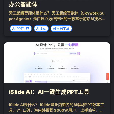
办公智能体
天工超级智能体是什么？ 天工超级智能体（Skywork Su
per Agents）是由昆仑万维推出的一款基于前沿AI技术
的办公智能助手。它以卓越的深度研究（Deep Researc
AI·PPT生成
AI播客
AI文档工具
h）能力为核心，为用户提供了一站式生成文档、PPT、
表格、网...
iSlide AI：AI一键生成PPT工具
iSlide AI是什么？ iSlide是业内知名的AI驱动PPT效率工
具，7年口碑，海内外累积 3000W用户。 上手简单，只