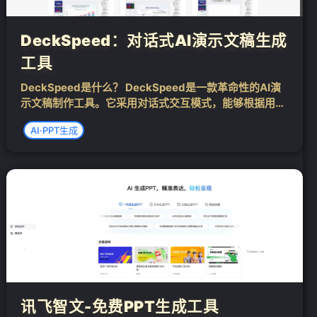
DeckSpeed：对话式AI演示文稿生成
工具
DeckSpeed是什么？ DeckSpeed是一款革命性的AI演
示文稿制作工具。它采用对话式交互模式，能够根据用户
的指令和创意，迅速生成专业且极具个性化的幻灯片，完
AI·PPT生成
全摆脱了对传统模板的依赖。用户可以实时提供反馈，对
颜色、风格和内容进行精细...
❄
讯飞智文-免费PPT生成工具