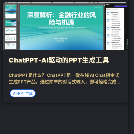
❄
❄
ChatPPT-AI驱动的PPT生成工具
ChatPPT是什么？ ChatPPT是一款在线 AI Chat指令式
生成PPT产品。通过简单的对话式输入，即可轻松完成P
PT文档在线生成、编辑、美化、排版、导出、一键动
AI·PPT生成
效、协作等超400+类操作，同时支持基于主题词或其他
文档（word、脑...