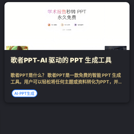
歌者PPT-AI 驱动的 PPT 生成工具
歌者PPT是什么？ 歌者PPT是一款免费的智能 PPT 生成
工具。用户可以轻松将任何主题或资料转化为PPT，并选
择应用大量精美的模板。无论是商务演示、教育培训、学
AI·PPT生成
术报告还是专业领域，歌者PPT都能提供便捷的操作和智
能化体验，让幻灯片制作变得...