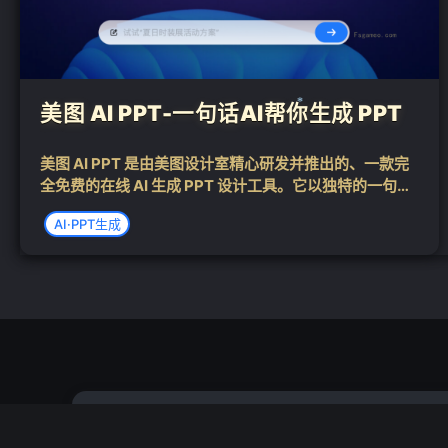
美图 AI PPT-一句话AI帮你生成 PPT
美图 AI PPT 是由美图设计室精心研发并推出的、一款完
全免费的在线 AI 生成 PPT 设计工具。它以独特的一句话
AI 生成 PPT 功能为核心，用户只需输入一句简洁的需求
AI·PPT生成
描述，便能迅速获得一份专业级别的 PPT 演示文稿。无
论是用于...
❄
免责声明：仅供学习交流，著作权归原作者所有；如您