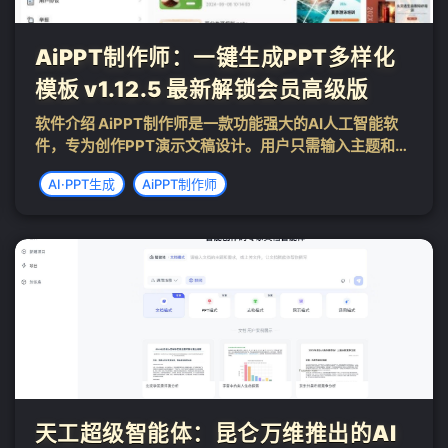
❄
AiPPT制作师：一键生成PPT多样化
模板 v1.12.5 最新解锁会员高级版
软件介绍 AiPPT制作师是一款功能强大的AI人工智能软
件，专为创作PPT演示文稿设计。用户只需输入主题和简
介，即可一键将文字转化为精美的PPT幻灯片。这款全能
AI·PPT生成
AiPPT制作师
的AI手机办公软件提供了丰富多样的PPT模板，涵盖商
务、教育、简约、二次元、小清...
天工超级智能体：昆仑万维推出的AI