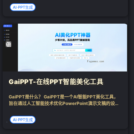
的PPT主题，AI就能够一键生成内容大纲并辅助完成PPT
AI·PPT生成
的设计制作。这款工具的核心功能不仅限于自动生成大
纲，还包括AI文字...
GaiPPT-在线PPT智能美化工具
GaiPPT是什么？ GaiPPT是一个AI智能PPT美化工具，
旨在通过人工智能技术优化PowerPoint演示文稿的设计
和布局。它提供自动化设计功能，使非设计专业人士也能
快速创建专业级别的演示文稿，从而节省时间和提高效
AI·PPT生成
率。GaiPPT特别...