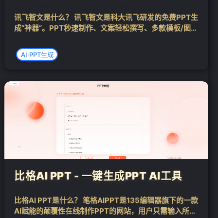
讯飞智文是什么？ 讯飞智文是科大讯飞研发的免费PPT生
成“神器”。PPT秒速制作、文案轻松撰写、多款模板/图式
随心选择、演讲备注自动生成，真正实现办公新变革，解
放打工人的生产力！ 讯飞智文官网：https://zhiwen.xfy
AI·PPT生成
un.cn...
❄
比格AI PPT - 一键生成PPT AI工具
❄
比格AI PPT是什么？ 笔格AIPPT是135编辑器旗下的一款
AI赋能的颠覆性在线制作PPT的网站，用户只需输入所需