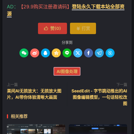
AD：
【29.9购买注册邀请码】
登陆永久下载本站全部资
源
赞(
0
)
打赏


分享到









AI图像处理
上一篇
下一篇
美间AI无损放大：无损放大图
SeedEdit - 字节跳动推出的AI
片，AI带你体验清晰大画面
图像编辑模型，一句话轻松改
图
相关推荐