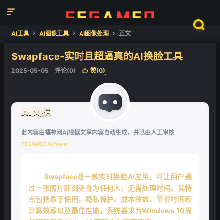


AI工具
AI图像工具
AI图像处理
正文



Swapface-实时且超逼真的AI换脸工具
2025-05-05
评论(0)
赞(
0
)

❄
AI文摘
此内容由福神网AI根据文章内容自动生成，并已由人工审核
FSGAMEO AI Power
Swapface是一款实时换脸AI应用，可让用户通
过一张照片即刻变身为任何人，无需处理时间。其特
点包括易于使用、隐私保护、成本效益、节省时间和
计算效率以及最佳性能。系统要求为Windows 10周