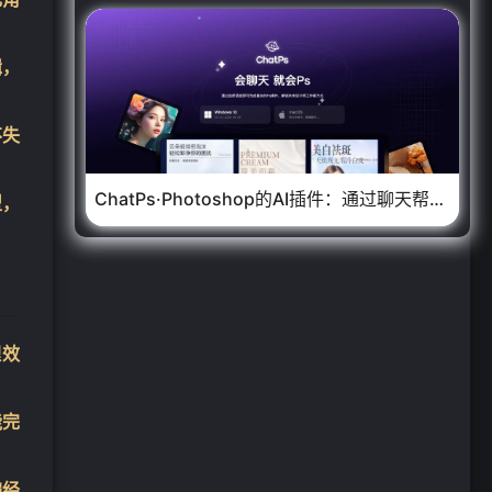
辑，
不失
❄
ChatPs·Photoshop的AI插件：通过聊天帮你操作PS，设计生成、智能排版、元素替换以及瑕疵修复等
型，
理效
能完
编经