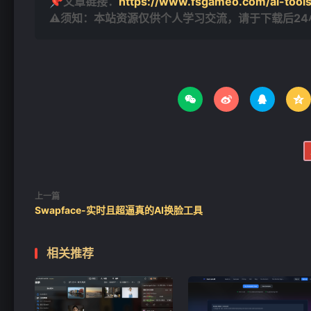
📌文章链接：
https://www.fsgameo.com/ai-tools
⚠须知：本站资源仅供个人学习交流，请于下载后2




上一篇
Swapface-实时且超逼真的AI换脸工具
相关推荐