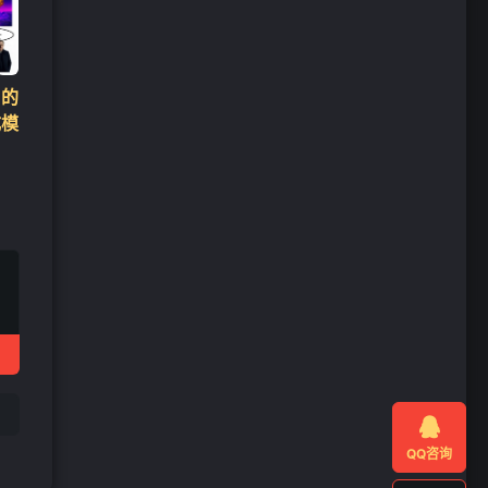
出的
成模

QQ咨询