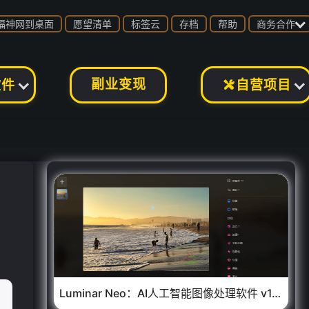

福神网到桌面
愿望清单
标签云
存档
帮助
商务合作
副业变现
软件
自营项目

Luminar Neo：AI人工智能图像处理软件 v1.24.6 中文便携版