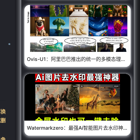
❄
Ovis-U1：阿里巴巴推出的统一的多模态理解与生成模型
❄
❄
莓换
或删
Watermarkzero：最强Ai智能图片去水印神器，免注册免费在线使用
元角