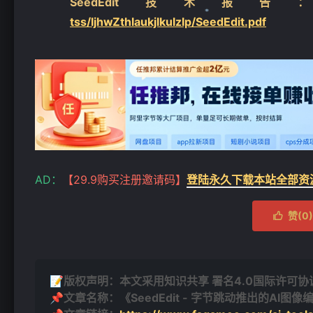
SeedEdit技术报
tss/ljhwZthlaukjlkulzlp/SeedEdit.pdf
❄
AD：
【29.9购买注册邀请码】
登陆永久下载本站全部资
赞(
0
)

📝版权声明：本文采用知识共享 署名4.0国际许可协议 [
📌文章名称：《SeedEdit - 字节跳动推出的AI