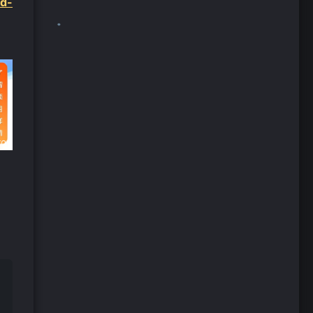
ld-
❄