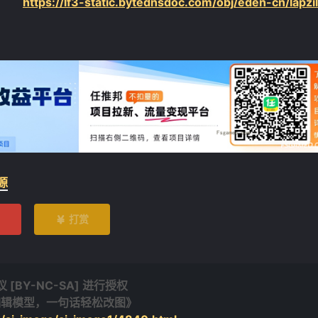
告：
https://lf3-static.bytednsdoc.com/obj/eden-cn/lapzi
源
打赏

BY-NC-SA] 进行授权
图像编辑模型，一句话轻松改图》