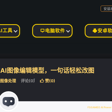
安装
AI工具
电脑软件
安卓


推出的AI图像编辑模型，一句话轻松改图
I图像处理
评论(0)
赞(
0
)

❄
FSGAMEO AI Power